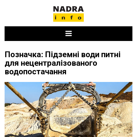
Skip
to
content
Позначка:
Підземні води питні
для нецентралізованого
водопостачання