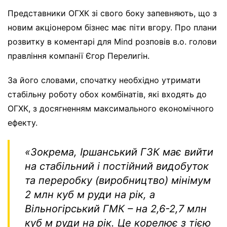
Представники ОГХК зі свого боку запевняють, що з
новим акціонером бізнес має піти вгору. Про плани
розвитку в коментарі для Mind розповів в.о. голови
правління компанії Єгор Перелигін.
За його словами, спочатку необхідно утримати
стабільну роботу обох комбінатів, які входять до
ОГХК, з досягненням максимального економічного
ефекту.
«
Зокрема, Іршанський ГЗК має вийти
на стабільний і постійний видобуток
та переробку (виробництво) мінімум
2 млн куб м руди на рік, а
Вільногірський ГМК – на 2,6-2,7 млн
куб м руди на рік. Це корелює з тією