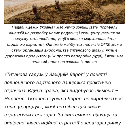
Надалі «Цемін Україна» має намір збільшувати портфель
ліцензій на розробку нових родовищ і сконцентруватися на
випуску титанової продукції з вищою маржинальністю
(доданою вартістю). Одним із майбутніх проектів ОГХК може
стати організація виробництва титанового шлаку, який є
дорожчим продуктом (ніж просто переробка руди), і який має
великий попит на зовнішніх ринках
«Титанова галузь у Західній Європі у понятті
повноцінного вартісного ланцюжка практично
втрачена. Єдина країна, яка видобуває ільменіт –
Норвегія. Титанова губка в Європі не виробляється,
хоча це продукт, який потрібен для низки
стратегічних секторів. За системного підходу та
вивіреної інвестиційної стратегії операторів ринку