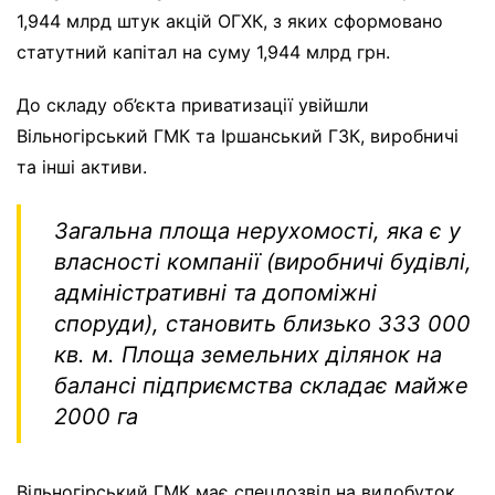
1,944 млрд штук акцій ОГХК, з яких сформовано
статутний капітал на суму 1,944 млрд грн.
До складу об’єкта приватизації увійшли
Вільногірський ГМК та Іршанський ГЗК, виробничі
та інші активи.
Загальна площа нерухомості, яка є у
власності компанії (виробничі будівлі,
адміністративні та допоміжні
споруди), становить близько 333 000
кв. м. Площа земельних ділянок на
балансі підприємства складає майже
2000 га
Вільногірський ГМК має спецдозвіл на видобуток