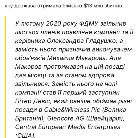
яку держава отримала близько $13 млн збитків.
У лютому 2020 року ФДМУ звільнив
шістьох членів правління компанії та її
керівника Олександра Гладушко, а
замість нього призначив виконувачем
обов’язків Михайла Макарова. Але
Макаров протримався на цій посаді
два місяці та за станом здоров’я
звільнився. Замість нього на чолі
компанії став її перший заступник
Пітер Девіс, який раніше обіймав різні
посади в Cable&Wireless Plc (Велика
Британія), Glencore AG (Швейцарія),
Central European Media Enterprises
(США).