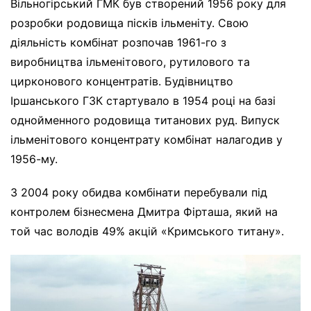
Вільногірський ГМК був створений 1956 року для
розробки родовища пісків ільменіту. Свою
діяльність комбінат розпочав 1961-го з
виробництва ільменітового, рутилового та
цирконового концентратів. Будівництво
Іршанського ГЗК стартувало в 1954 році на базі
однойменного родовища титанових руд. Випуск
ільменітового концентрату комбінат налагодив у
1956-му.
З 2004 року обидва комбінати перебували під
контролем бізнесмена Дмитра Фірташа, який на
той час володів 49% акцій «Кримського титану».