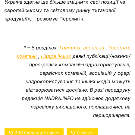
Україна здатна ще більше зміцнити свої позиції на
європейському та світовому ринку титанової
продукції»,
– резюмує Перелигін.
* – В розділах
Говорять асоціації
,
Говорять
компанії
,
Надра інших
деякі публікації/новини/
прес-релізи компаній-надрокористувачів,
сервісних компаній, асоціацій у сфері
надрокористування та інших медіа можуть
відтворюватися дослівно. В разі передруку
редакція NADRA.INFO не здійснює додаткову
перевірку викладеного, покладаючись на
першоджерела.
BDO Corporate Finance
Glencore