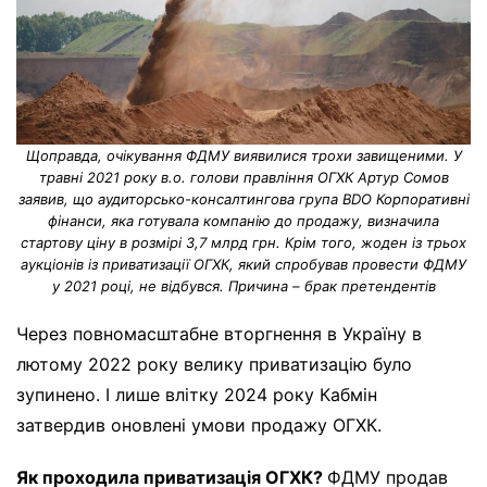
Щоправда, очікування ФДМУ виявилися трохи завищеними. У
травні 2021 року в.о. голови правління ОГХК Артур Сомов
заявив, що аудиторсько-консалтингова група BDO Корпоративні
фінанси, яка готувала компанію до продажу, визначила
стартову ціну в розмірі 3,7 млрд грн. Крім того, жоден із трьох
аукціонів із приватизації ОГХК, який спробував провести ФДМУ
у 2021 році, не відбувся. Причина – брак претендентів
Через повномасштабне вторгнення в Україну в
лютому 2022 року велику приватизацію було
зупинено. І лише влітку 2024 року Кабмін
затвердив оновлені умови продажу ОГХК.
Як проходила приватизація ОГХК?
ФДМУ продав