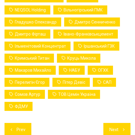
NEQSOL Holding
Вільногірський ГМК
Гладушко Олександр
Дмитро Сенниченко
Дмитро Фірташ
Івано-Франківськцемент
Ільменітовий Концентрат
Іршанський ГЗК
Кримський Титан
Круць Микола
Макаров Михайло
НАБУ
ОГХК
Перелигін Єгор
Пітер Девіс
САП
Сомов Артур
ТОВ Цемін Україна
ФДМУ
Навігація
Prev
Next