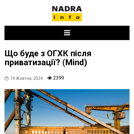
Skip
to
content
Що буде з ОГХК після
приватизації? (Mind)
2399
14 Жовтня, 2024