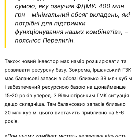
сумою, яку озвучив ФДМУ: 400 млн
грн – мінімальний обсяг вкладень, які
потрібні для підтримки
функціонування наших комбінатів
», –
пояснює Перелигін.
Також новий інвестор має намір розширювати та
розвивати ресурсну базу. Зокрема, Іршанський ГЗК
має балансові запаси в обсязі близько 38 млн куб м
і забезпечений ресурсною базою на щонайменше
15-20 років уперед. З Вільногірським ГМК ситуація
дещо складніша. Там балансових запасів близько
20 млн куб м, цього вистачить приблизно на 5-6
років.
«При цьому комбінат містить величезну кількість