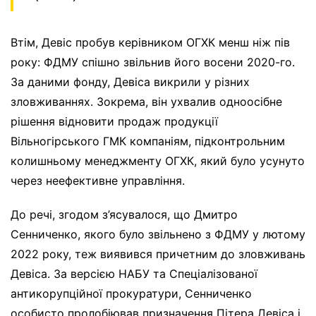
Втім, Девіс пробув керівником ОГХК менш ніж пів
року: ФДМУ спішно звільнив його восени 2020-го.
За даними фонду, Девіса викрили у різних
зловживаннях. Зокрема, він ухвалив одноосібне
рішення відновити продаж продукції
Вільногірського ГМК компаніям, підконтрольним
колишньому менеджменту ОГХК, який було усунуто
через неефективне управління.
До речі, згодом з’ясувалося, що Дмитро
Сенниченко, якого було звільнено з ФДМУ у лютому
2022 року, теж виявився причетним до зловживань
Девіса. За версією НАБУ та Спеціалізованої
антикорупційної прокуратури, Сенниченко
особисто пролобіював призначення Пітера Девіса і