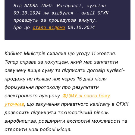
Від NADRA.INFO: Насправді, аукціон 
09.10.2024 не відбувся - акції ОГХК
продадуть за процедурою викупу.
Про це 
стало відомо
 08.10.2024
Кабінет Міністрів схвалив цю угоду 11 жовтня.
Тепер справа за покупцем, який має заплатити
озвучену вище суму та підписати договір купівлі-
продажу не пізніше ніж через 15 днів після
формування протоколу про результати
електронного аукціону.
ФДМУ зі свого боку
уточнив
, що залучення приватного капіталу в ОГХК
дозволить підвищити технологічний рівень
виробництва, розширити експортні можливості та
створити нові робочі місця.