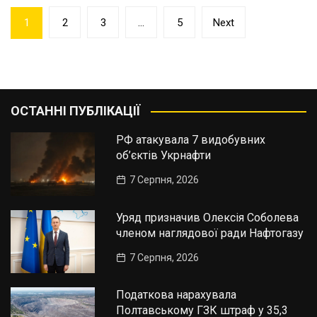
Пагінація
1
2
3
…
5
Next
записів
ОСТАННІ ПУБЛІКАЦІЇ
РФ атакувала 7 видобувних
об’єктів Укрнафти
7 Серпня, 2026
Уряд призначив Олексія Соболева
членом наглядової ради Нафтогазу
7 Серпня, 2026
Податкова нарахувала
Полтавському ГЗК штраф у 35,3