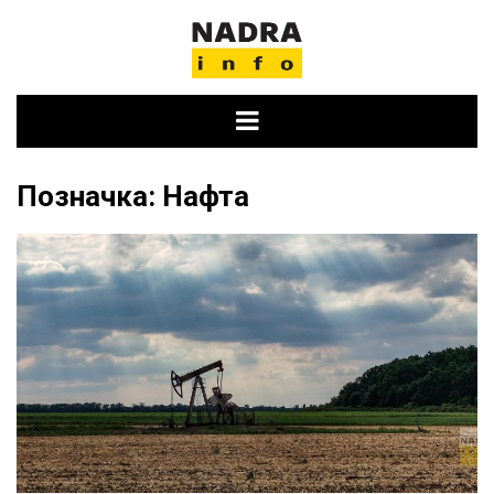
Skip
to
content
Позначка:
Нафта