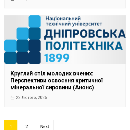
Круглий стіл молодих вчених:
Перспективи освоєння критичної
мінеральної сировини (Анонс)
23 Лютого, 2026
Пагінація
1
2
Next