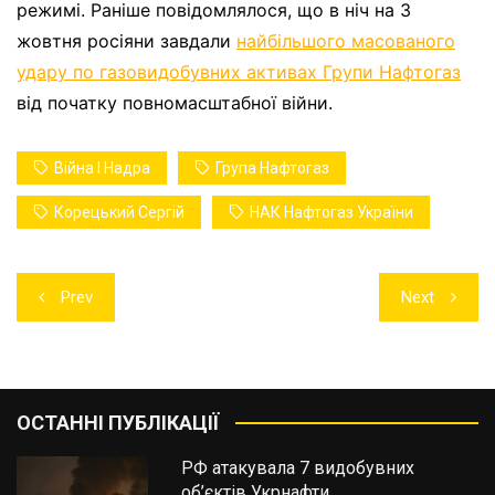
режимі. Раніше повідомлялося, що в ніч на 3
жовтня росіяни завдали
найбільшого масованого
удару по газовидобувних активах Групи Нафтогаз
від початку повномасштабної війни.
Війна І Надра
Група Нафтогаз
Корецький Сергій
НАК Нафтогаз України
Навігація
Prev
Next
записів
ОСТАННІ ПУБЛІКАЦІЇ
РФ атакувала 7 видобувних
об’єктів Укрнафти