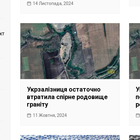
14 Листопада, 2024
кт
Укрзалізниця остаточно
У
втратила спірне родовище
п
граніту
р
11 Жовтня, 2024
о