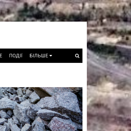
E
ПОДІЇ
БІЛЬШЕ
ВАКАНСІЇ
ЗРОБЛЕНО В УКРАЇНІ
WHO IS WHO
ПРОЗОРІ НАДРА
ГОВОРЯТЬ АСОЦІАЦІЇ
ГОВОРЯТЬ КОМПАНІЇ
КОНФЛІКТНІ НАДРА