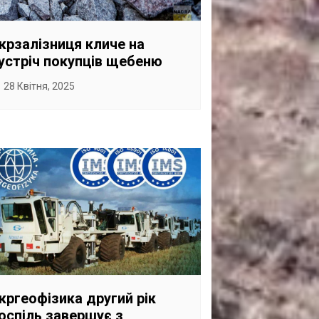
САНКЦІЙНІ НАДРА
БЛОГИ
крзалізниця кличе на
устріч покупців щебеню
TECHNO
28 Квітня, 2025
CRITICAL MINERALS
НАДРА ІНШИХ
ПРО ПРОЕКТ
кргеофізика другий рік
оспіль завершує з