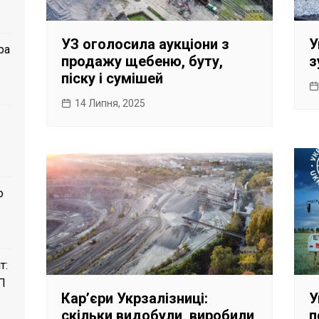
УЗ оголосила аукціони з
У
ра
продажу щебеню, буту,
з
піску і сумішей
14 Липня, 2025
о
т:
П
Карʼєри Укрзалізниці:
У
скільки видобули, виробили
п