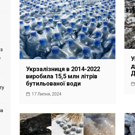
 з
A
У
д
Укрзалізниця в 2014-2022
Д
виробила 15,5 млн літрів
бутильованої води
ту
17 Липня, 2024
ла