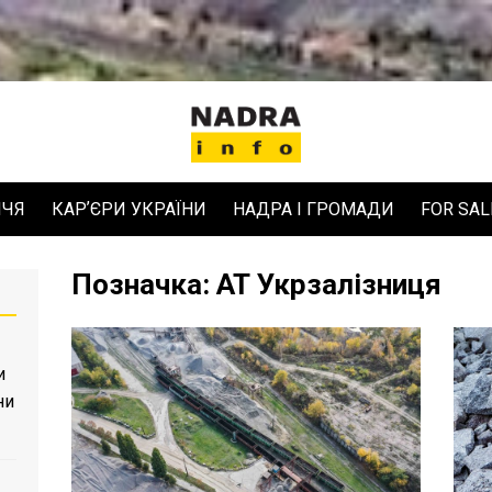
ЧЧЯ
КАРʼЄРИ УКРАЇНИ
НАДРА І ГРОМАДИ
FOR SAL
Позначка:
АТ Укрзалізниця
и
ни