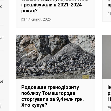
і реалізували в 2021-2024
п
:
роках?
17 Квітня, 2025
on
ше
Родовище гранодіориту
І
поблизу Томашгорода
р
сторгували за 9,4 млн грн.
Н
Хто купує?
і