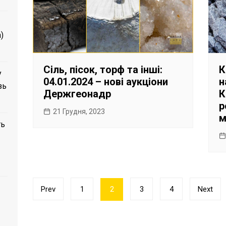
)
Сіль, пісок, торф та інші:
К
у
04.01.2024 – нові аукціони
н
зь
Держгеонадр
К
р
21 Грудня, 2023
м
ть
Пагінація
Prev
1
2
3
4
Next
записів