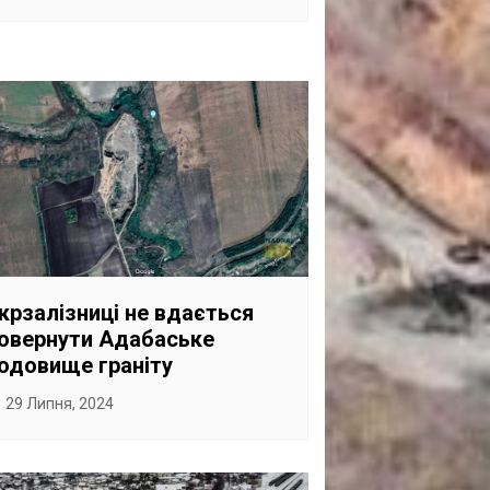
крзалізниці не вдається
овернути Адабаське
одовище граніту
29 Липня, 2024