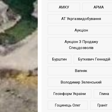
АМКУ
АРМА
АТ Укргазвидобування
Аукціон
Аукціон З Продажу
Спецдозволів
Бурштин
Буткевич Геннадій
Вапняк
Володимир Зеленський
Геоінформ України
Глина
Гоцинець Олег
Граніт