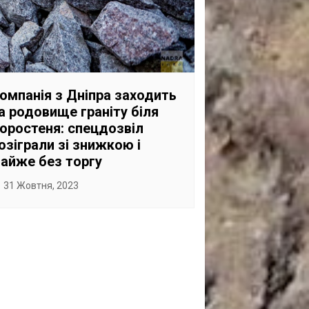
омпанія з Дніпра заходить
а родовище граніту біля
оростеня: спецдозвіл
озіграли зі знижкою і
айже без торгу
31 Жовтня, 2023