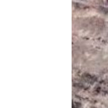
САНКЦІЙНІ НАДРА
БЛОГИ
TECHNO
CRITICAL MINERALS
НАДРА ІНШИХ
ПРО ПРОЕКТ