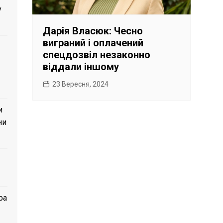
у
Дарія Власюк: Чесно
виграний і оплачений
спецдозвіл незаконно
віддали іншому
23 Вересня, 2024
и
ни
ра