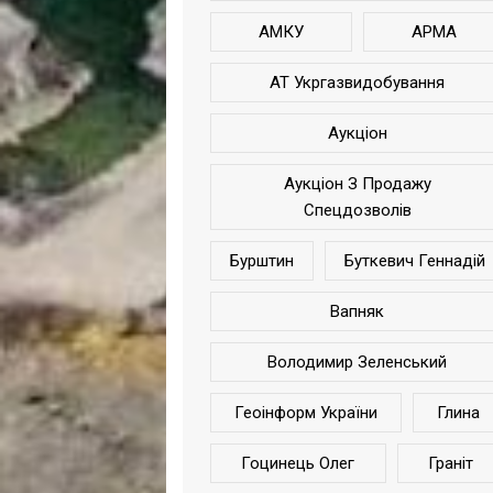
АМКУ
АРМА
АТ Укргазвидобування
Аукціон
Аукціон З Продажу
Спецдозволів
Бурштин
Буткевич Геннадій
Вапняк
Володимир Зеленський
Геоінформ України
Глина
Гоцинець Олег
Граніт