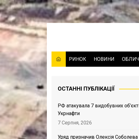
Skip
to
content
РИНОК
НОВИНИ
ОБЛИ
ОСТАННІ ПУБЛІКАЦІЇ
РФ атакувала 7 видобувних об’єкт
Укрнафти
7 Серпня, 2026
Уряд призначив Олексія Соболева