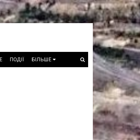
E
ПОДІЇ
БІЛЬШЕ
ВАКАНСІЇ
ЗРОБЛЕНО В УКРАЇНІ
WHO IS WHO
ПРОЗОРІ НАДРА
ГОВОРЯТЬ АСОЦІАЦІЇ
ГОВОРЯТЬ КОМПАНІЇ
КОНФЛІКТНІ НАДРА