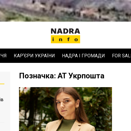
ЧЧЯ
КАРʼЄРИ УКРАЇНИ
НАДРА І ГРОМАДИ
FOR SAL
Позначка:
АТ Укрпошта
ів