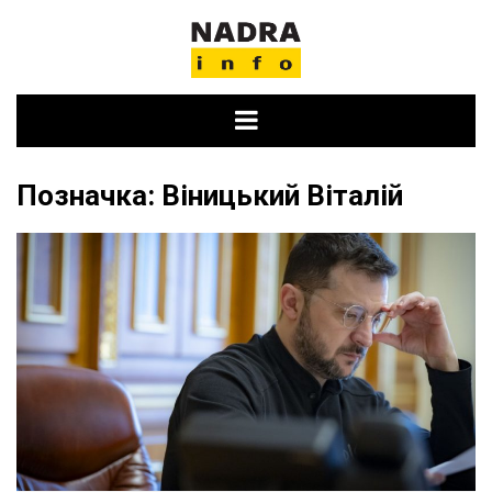
Skip
to
content
Позначка:
Віницький Віталій