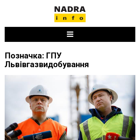
Skip
to
content
Позначка:
ГПУ
Львівгазвидобування