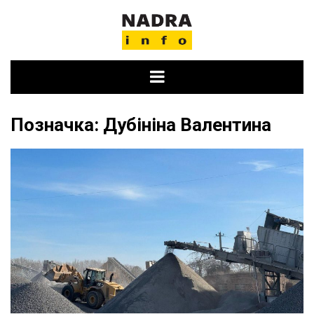
Skip
to
content
Позначка:
Дубініна Валентина