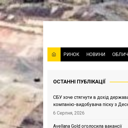
Skip
to
content
РИНОК
НОВИНИ
ОБЛИ
ОСТАННІ ПУБЛІКАЦІЇ
СБУ хоче стягнути в дохід держав
компанію-видобувача піску з Дес
6 Серпня, 2026
Avellana Gold оголосила вакансії