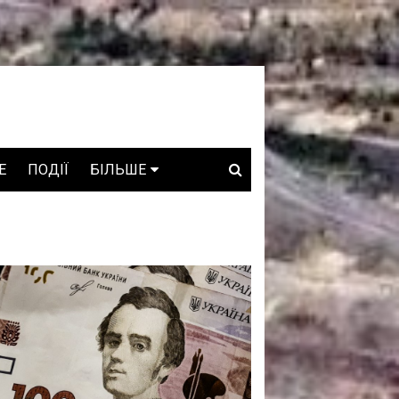
E
ПОДІЇ
БІЛЬШЕ
ВАКАНСІЇ
ЗРОБЛЕНО В УКРАЇНІ
WHO IS WHO
ПРОЗОРІ НАДРА
ГОВОРЯТЬ АСОЦІАЦІЇ
ГОВОРЯТЬ КОМПАНІЇ
КОНФЛІКТНІ НАДРА