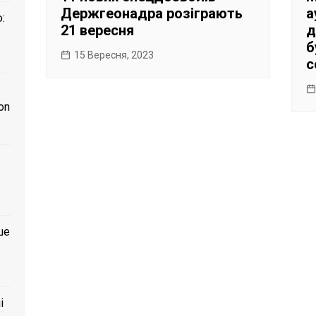
Держгеонадра розіграють
а
:
21 вересня
д
б
15 Вересня, 2023
с
on
ше
і