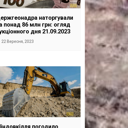
САНКЦІЙНІ НАДРА
БЛОГИ
ержгеонадра наторгували
а понад 86 млн грн: огляд
TECHNO
укціонного дня 21.09.2023
CRITICAL MINERALS
22 Вересня, 2023
НАДРА ІНШИХ
ПРО ПРОЕКТ
індовкілля погодило