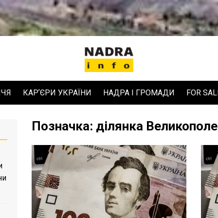
ЧЧЯ
КАРʼЄРИ УКРАЇНИ
НАДРА І ГРОМАДИ
FOR SAL
Позначка:
ділянка Великополе
и
ни