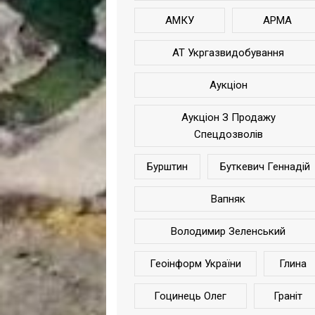
АМКУ
АРМА
АТ Укргазвидобування
Аукціон
Аукціон З Продажу
Спецдозволів
Бурштин
Буткевич Геннадій
Вапняк
Володимир Зеленський
Геоінформ України
Глина
Гоцинець Олег
Граніт