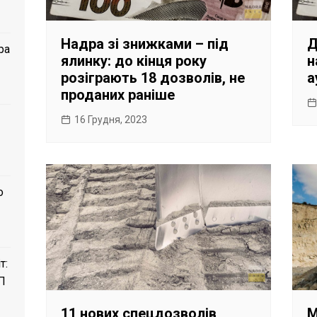
Надра зі знижками – під
Д
ра
ялинку: до кінця року
н
розіграють 18 дозволів, не
а
проданих раніше
16 Грудня, 2023
о
т:
П
11 нових спецдозволів
М