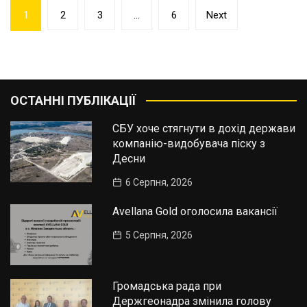
Пагінація
1
2
3
…
6
Next
записів
ОСТАННІ ПУБЛІКАЦІЇ
СБУ хоче стягнути в дохід держави
компанію-видобувача піску з
Десни
6 Серпня, 2026
Avellana Gold оголосила вакансії
5 Серпня, 2026
Громадська рада при
Держгеонадра змінила голову