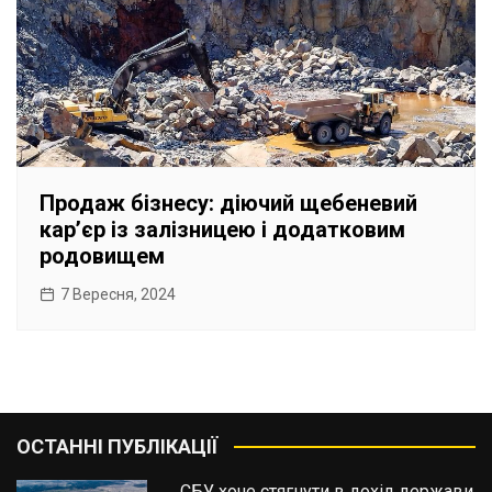
Продаж бізнесу: діючий щебеневий
карʼєр із залізницею і додатковим
родовищем
7 Вересня, 2024
ОСТАННІ ПУБЛІКАЦІЇ
СБУ хоче стягнути в дохід держави