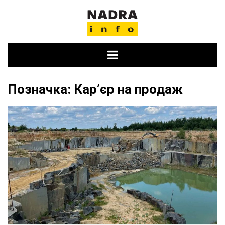
Skip
to
content
Позначка:
Карʼєр на продаж