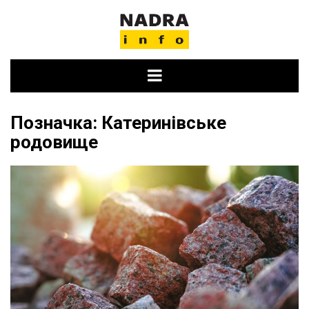
Skip
to
content
Позначка:
Катеринівське
родовище