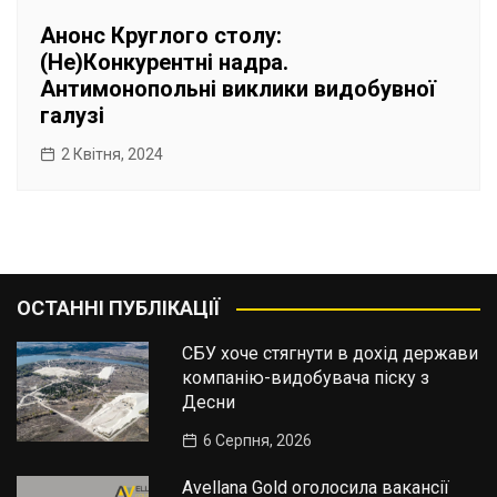
Анонс Круглого столу:
(Не)Конкурентні надра.
Антимонопольні виклики видобувної
галузі
2 Квітня, 2024
ОСТАННІ ПУБЛІКАЦІЇ
СБУ хоче стягнути в дохід держави
компанію-видобувача піску з
Десни
6 Серпня, 2026
Avellana Gold оголосила вакансії