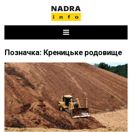
Skip
to
content
Позначка:
Креницьке родовище