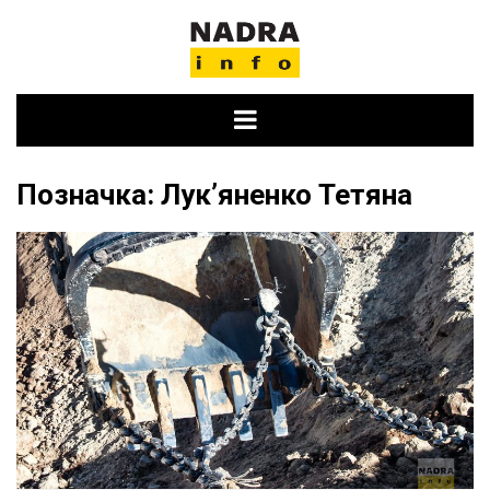
Skip
to
content
Позначка:
Лукʼяненко Тетяна