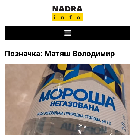
Skip
to
content
Позначка:
Матяш Володимир