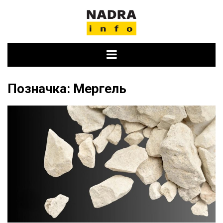
Skip
to
content
Позначка:
Мергель