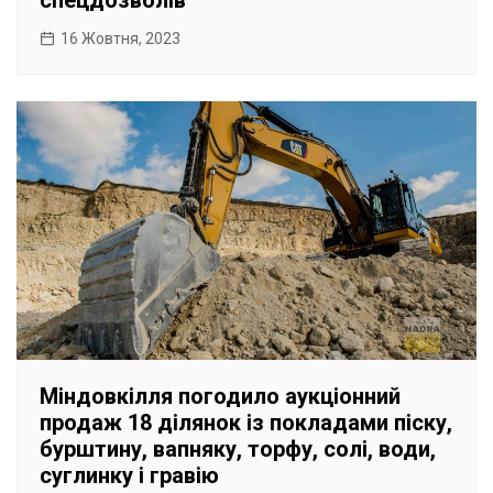
спецдозволів
16 Жовтня, 2023
Міндовкілля погодило аукціонний
продаж 18 ділянок із покладами піску,
бурштину, вапняку, торфу, солі, води,
суглинку і гравію