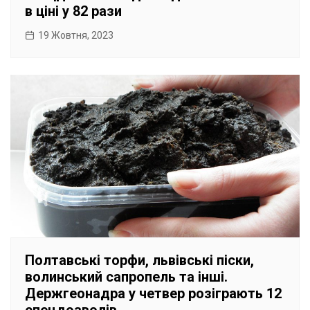
в ціні у 82 рази
19 Жовтня, 2023
Полтавські торфи, львівські піски,
волинський сапропель та інші.
Держгеонадра у четвер розіграють 12