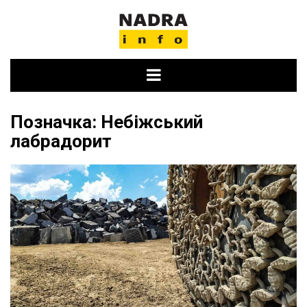
Skip
to
content
Позначка:
Небіжський
лабрадорит