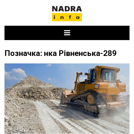
Skip
to
content
Позначка:
нка Рівненська-289