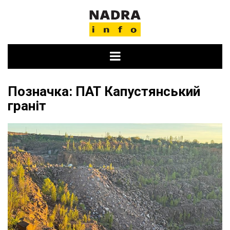
Skip
to
content
Позначка:
ПАТ Капустянський
граніт