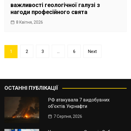
важливості геологічної галузі з
нагоди професійного свята
8 Квітня, 2026
Пагінація
1
2
3
…
6
Next
записів
ОСТАННІ ПУБЛІКАЦІЇ
РФ атакувала 7 видобувних
об’єктів Укрнафти
7 Серпня, 2026