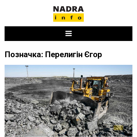
Skip
to
content
Позначка:
Перелигін Єгор