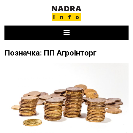
Skip
to
content
Позначка:
ПП Агроінторг