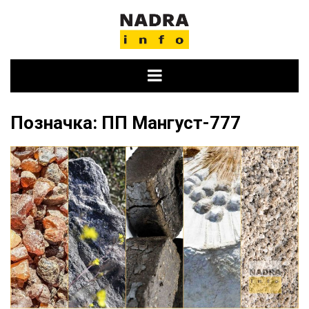
Skip
to
content
Позначка:
ПП Мангуст-777