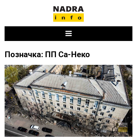
Skip
to
content
Позначка:
ПП Са-Неко