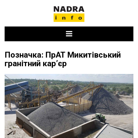
Skip
to
content
Позначка:
ПрАТ Микитівський
гранітний карʼєр