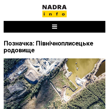
Skip
to
content
Позначка:
Північноплисецьке
родовище