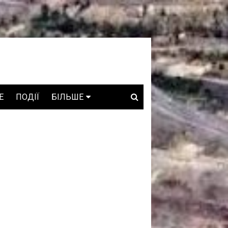
E
ПОДІЇ
БІЛЬШЕ
ВАКАНСІЇ
ЗРОБЛЕНО В УКРАЇНІ
WHO IS WHO
ПРОЗОРІ НАДРА
ГОВОРЯТЬ АСОЦІАЦІЇ
ГОВОРЯТЬ КОМПАНІЇ
КОНФЛІКТНІ НАДРА