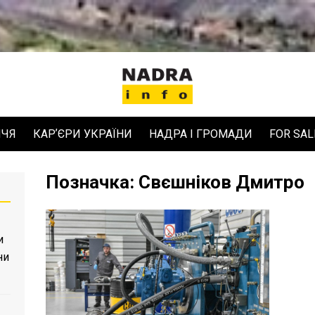
ЧЧЯ
КАРʼЄРИ УКРАЇНИ
НАДРА І ГРОМАДИ
FOR SAL
Позначка:
Свєшніков Дмитро
и
ни