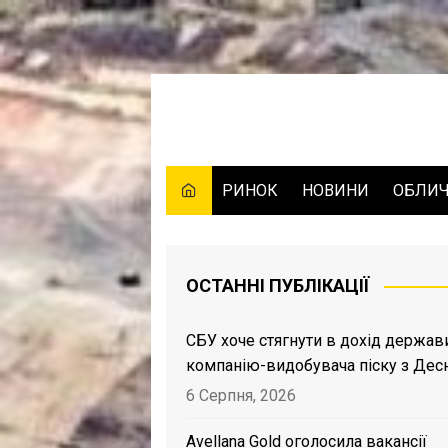
Skip
to
content
РИНОК
НОВИНИ
ОБЛИ
ОСТАННІ ПУБЛІКАЦІЇ
СБУ хоче стягнути в дохід держав
компанію-видобувача піску з Дес
6 Серпня, 2026
Avellana Gold оголосила вакансії