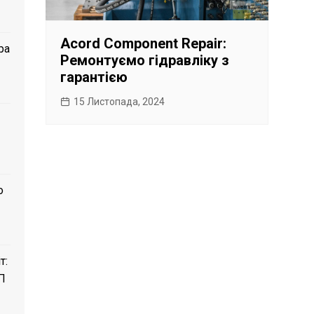
Acord Component Repair:
ра
Ремонтуємо гідравліку з
гарантією
15 Листопада, 2024
о
т:
П