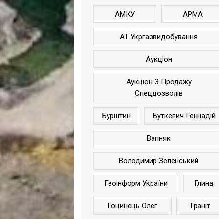
АМКУ
АРМА
АТ Укргазвидобування
Аукціон
Аукціон З Продажу
Спецдозволів
Бурштин
Буткевич Геннадій
Вапняк
Володимир Зеленський
Геоінформ України
Глина
Гоцинець Олег
Граніт