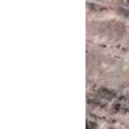
САНКЦІЙНІ НАДРА
БЛОГИ
TECHNO
CRITICAL MINERALS
НАДРА ІНШИХ
ПРО ПРОЕКТ