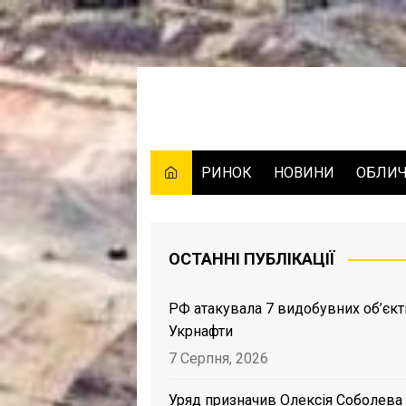
Skip
to
content
РИНОК
НОВИНИ
ОБЛИ
ОСТАННІ ПУБЛІКАЦІЇ
РФ атакувала 7 видобувних об’єкт
Укрнафти
7 Серпня, 2026
Уряд призначив Олексія Соболева