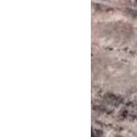
САНКЦІЙНІ НАДРА
БЛОГИ
TECHNO
CRITICAL MINERALS
НАДРА ІНШИХ
ПРО ПРОЕКТ