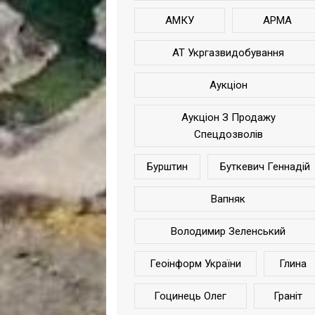
АМКУ
АРМА
АТ Укргазвидобування
Аукціон
Аукціон З Продажу
Спецдозволів
Бурштин
Буткевич Геннадій
Вапняк
Володимир Зеленський
Геоінформ України
Глина
Гоцинець Олег
Граніт