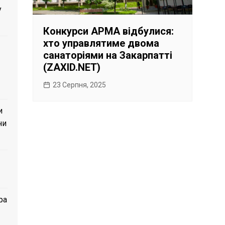
у
Конкурси АРМА відбулися:
хто управлятиме двома
санаторіями на Закарпатті
(ZAXID.NET)
23 Серпня, 2025
и
ни
ра