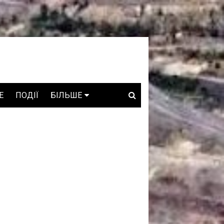
E
ПОДІЇ
БІЛЬШЕ
ВАКАНСІЇ
ЗРОБЛЕНО В УКРАЇНІ
WHO IS WHO
ПРОЗОРІ НАДРА
ГОВОРЯТЬ АСОЦІАЦІЇ
ГОВОРЯТЬ КОМПАНІЇ
КОНФЛІКТНІ НАДРА