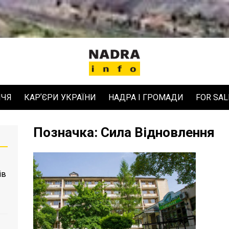
ЧЧЯ
КАРʼЄРИ УКРАЇНИ
НАДРА І ГРОМАДИ
FOR SAL
Позначка:
Сила Відновлення
ів