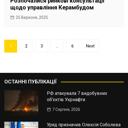
Розпочалися ринкові консультації
щодо управління Керамбудом
25 Вересня, 2025
Пагінація
1
2
3
…
6
Next
записів
ОСТАННІ ПУБЛІКАЦІЇ
РФ атакувала 7 видобувних
об’єктів Укрнафти
7 Серпня, 2026
Уряд призначив Олексія Соболева