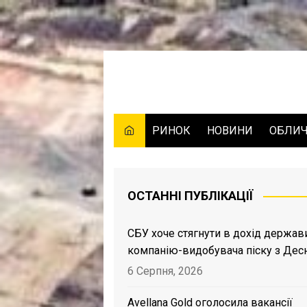
Skip
to
content
РИНОК
НОВИНИ
ОБЛИ
ОСТАННІ ПУБЛІКАЦІЇ
СБУ хоче стягнути в дохід держав
компанію-видобувача піску з Дес
6 Серпня, 2026
Avellana Gold оголосила вакансії