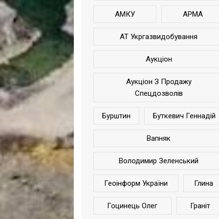
АМКУ
АРМА
АТ Укргазвидобування
Аукціон
Аукціон З Продажу
Спецдозволів
Бурштин
Буткевич Геннадій
Вапняк
Володимир Зеленський
Геоінформ України
Глина
Гоцинець Олег
Граніт