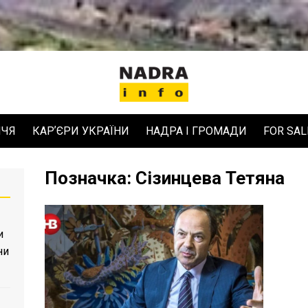
ЧЧЯ
КАРʼЄРИ УКРАЇНИ
НАДРА І ГРОМАДИ
FOR SAL
Позначка:
Сізинцева Тетяна
и
ни