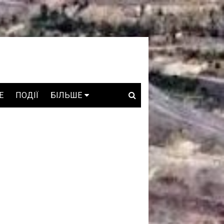
E
ПОДІЇ
БІЛЬШЕ
ВАКАНСІЇ
ЗРОБЛЕНО В УКРАЇНІ
WHO IS WHO
ПРОЗОРІ НАДРА
ГОВОРЯТЬ АСОЦІАЦІЇ
ГОВОРЯТЬ КОМПАНІЇ
КОНФЛІКТНІ НАДРА