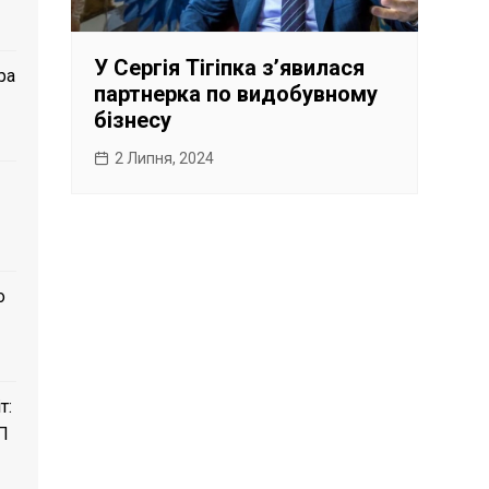
У Сергія Тігіпка зʼявилася
ра
партнерка по видобувному
бізнесу
2 Липня, 2024
о
т:
П