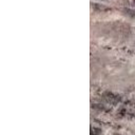
САНКЦІЙНІ НАДРА
БЛОГИ
TECHNO
CRITICAL MINERALS
НАДРА ІНШИХ
ПРО ПРОЕКТ