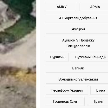
АМКУ
АРМА
АТ Укргазвидобування
Аукціон
Аукціон З Продажу
Спецдозволів
Бурштин
Буткевич Геннадій
Вапняк
Володимир Зеленський
Геоінформ України
Глина
Гоцинець Олег
Граніт