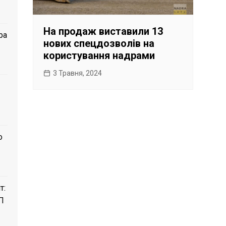
На продаж виставили 13
ра
нових спецдозволів на
користування надрами
3 Травня, 2024
о
т:
П