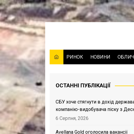
Skip
to
content
РИНОК
НОВИНИ
ОБЛИ
ОСТАННІ ПУБЛІКАЦІЇ
СБУ хоче стягнути в дохід держав
компанію-видобувача піску з Дес
6 Серпня, 2026
Avellana Gold оголосила вакансії