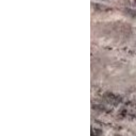
САНКЦІЙНІ НАДРА
БЛОГИ
TECHNO
CRITICAL MINERALS
НАДРА ІНШИХ
ПРО ПРОЕКТ