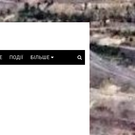
E
ПОДІЇ
БІЛЬШЕ
ВАКАНСІЇ
ЗРОБЛЕНО В УКРАЇНІ
WHO IS WHO
ПРОЗОРІ НАДРА
ГОВОРЯТЬ АСОЦІАЦІЇ
ГОВОРЯТЬ КОМПАНІЇ
КОНФЛІКТНІ НАДРА