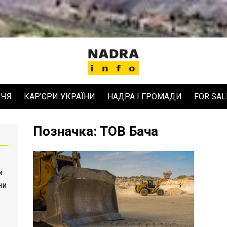
ЧЧЯ
КАРʼЄРИ УКРАЇНИ
НАДРА І ГРОМАДИ
FOR SAL
Позначка:
ТОВ Бача
и
ни