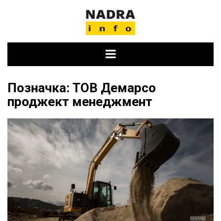
Skip
to
content
Позначка:
ТОВ Демарсо
проджект менеджмент