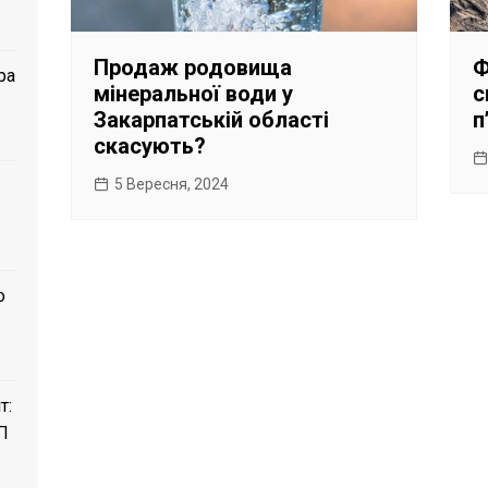
Продаж родовища
Ф
ра
мінеральної води у
с
Закарпатській області
п
скасують?
5 Вересня, 2024
о
т:
П