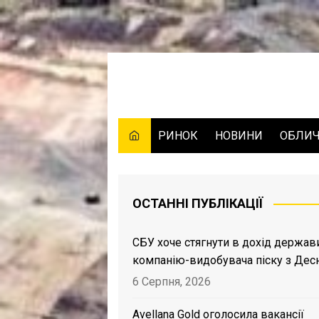
Skip
to
content
РИНОК
НОВИНИ
ОБЛИ
ОСТАННІ ПУБЛІКАЦІЇ
СБУ хоче стягнути в дохід держав
компанію-видобувача піску з Дес
6 Серпня, 2026
Avellana Gold оголосила вакансії