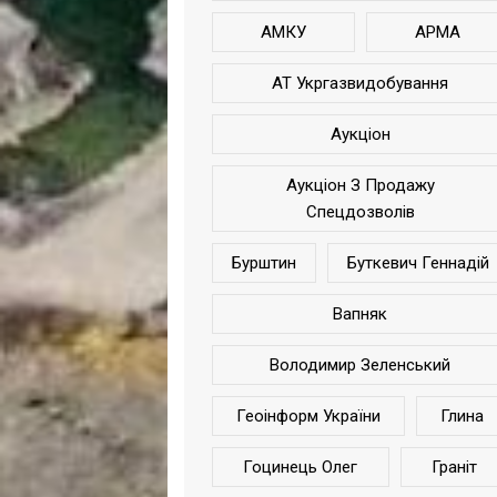
АМКУ
АРМА
АТ Укргазвидобування
Аукціон
Аукціон З Продажу
Спецдозволів
Бурштин
Буткевич Геннадій
Вапняк
Володимир Зеленський
Геоінформ України
Глина
Гоцинець Олег
Граніт