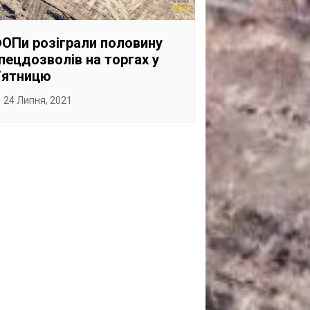
САНКЦІЙНІ НАДРА
БЛОГИ
ОПи розіграли половину
пецдозволів на торгах у
TECHNO
’ятницю
CRITICAL MINERALS
24 Липня, 2021
НАДРА ІНШИХ
ПРО ПРОЕКТ