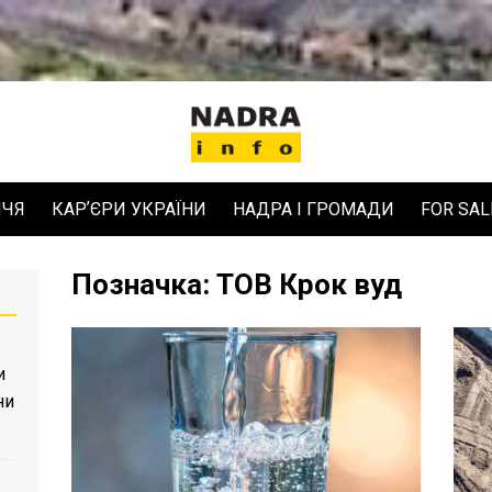
ЧЧЯ
КАРʼЄРИ УКРАЇНИ
НАДРА І ГРОМАДИ
FOR SAL
Позначка:
ТОВ Крок вуд
и
ни