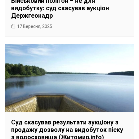
Військовий полігон – не для
видобутку: суд скасував аукціон
Держгеонадр
17 Вересня, 2025
Суд скасував результати аукціону з
продажу дозволу на видобуток піску
з водосховища (Житомир.info)