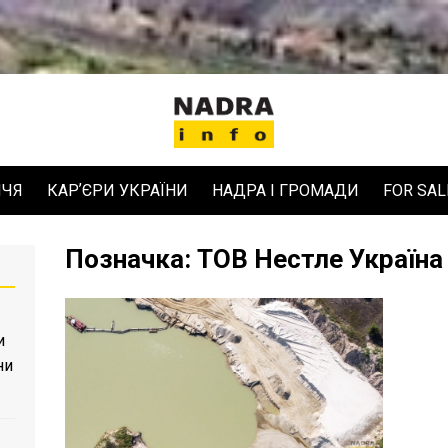
ЧЧЯ
КАРʼЄРИ УКРАЇНИ
НАДРА І ГРОМАДИ
FOR SAL
Позначка:
ТОВ Нестле Україна
и
ни