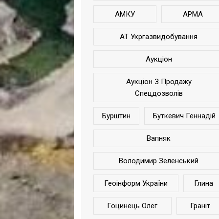
АМКУ
АРМА
АТ Укргазвидобування
Аукціон
Аукціон З Продажу
Спецдозволів
Бурштин
Буткевич Геннадій
Вапняк
Володимир Зеленський
Геоінформ України
Глина
Гоцинець Олег
Граніт