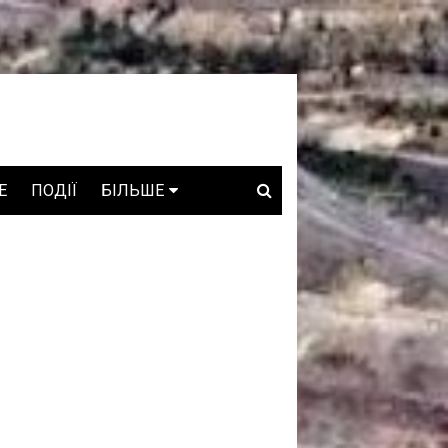
E
ПОДІЇ
БІЛЬШЕ
ВАКАНСІЇ
ЗРОБЛЕНО В УКРАЇНІ
WHO IS WHO
ПРОЗОРІ НАДРА
ГОВОРЯТЬ АСОЦІАЦІЇ
ГОВОРЯТЬ КОМПАНІЇ
КОНФЛІКТНІ НАДРА