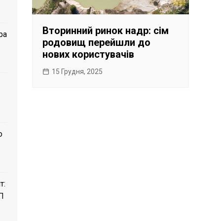
Вторинний ринок надр: сім
ра
родовищ перейшли до
нових користувачів
15 Грудня, 2025
о
т:
П