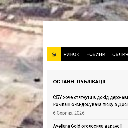
Skip
to
content
РИНОК
НОВИНИ
ОБЛИ
ОСТАННІ ПУБЛІКАЦІЇ
СБУ хоче стягнути в дохід держав
компанію-видобувача піску з Дес
6 Серпня, 2026
Avellana Gold оголосила вакансії