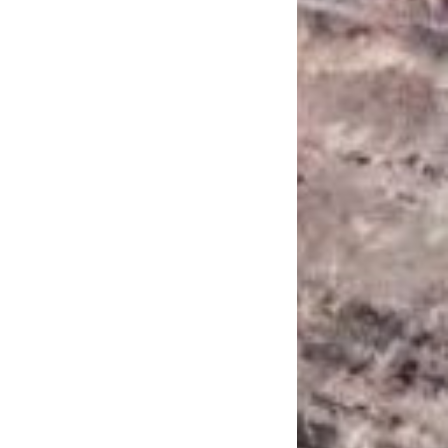
САНКЦІЙНІ НАДРА
БЛОГИ
TECHNO
CRITICAL MINERALS
НАДРА ІНШИХ
ПРО ПРОЕКТ