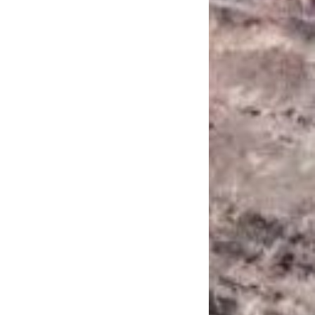
САНКЦІЙНІ НАДРА
БЛОГИ
TECHNO
CRITICAL MINERALS
НАДРА ІНШИХ
ПРО ПРОЕКТ