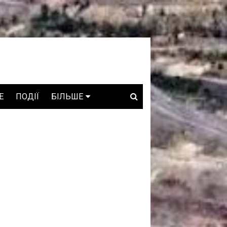
E
ПОДІЇ
БІЛЬШЕ
ВАКАНСІЇ
ЗРОБЛЕНО В УКРАЇНІ
WHO IS WHO
ПРОЗОРІ НАДРА
ГОВОРЯТЬ АСОЦІАЦІЇ
ГОВОРЯТЬ КОМПАНІЇ
КОНФЛІКТНІ НАДРА