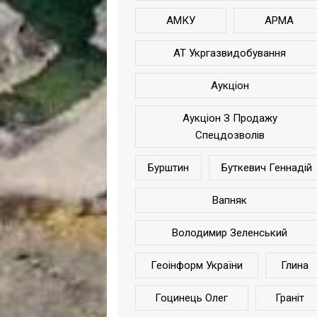
АМКУ
АРМА
АТ Укргазвидобування
Аукціон
Аукціон З Продажу
Спецдозволів
Бурштин
Буткевич Геннадій
Вапняк
Володимир Зеленський
Геоінформ України
Глина
Гоцинець Олег
Граніт