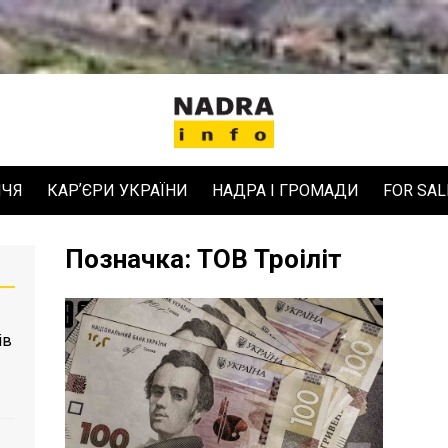
ЧЧЯ
КАРʼЄРИ УКРАЇНИ
НАДРА І ГРОМАДИ
FOR SAL
Позначка:
ТОВ Троіліт
ів