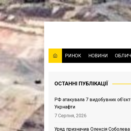
Skip
to
content
РИНОК
НОВИНИ
ОБЛИ
ОСТАННІ ПУБЛІКАЦІЇ
РФ атакувала 7 видобувних об’єкт
Укрнафти
7 Серпня, 2026
Уряд призначив Олексія Соболева