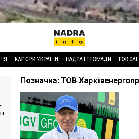
ЧЧЯ
КАРʼЄРИ УКРАЇНИ
НАДРА І ГРОМАДИ
FOR SAL
Позначка:
ТОВ Харківенергоп
и
ни