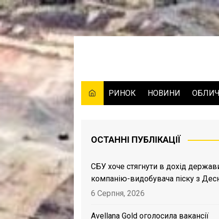
Skip
to
content
РИНОК
НОВИНИ
ОБЛИ
ОСТАННІ ПУБЛІКАЦІЇ
СБУ хоче стягнути в дохід держав
компанію-видобувача піску з Дес
6 Серпня, 2026
Avellana Gold оголосила вакансії