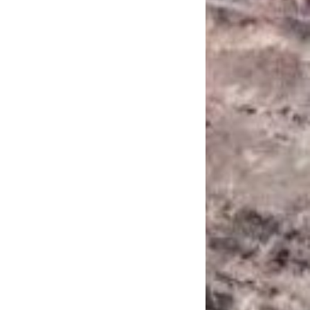
САНКЦІЙНІ НАДРА
БЛОГИ
TECHNO
CRITICAL MINERALS
НАДРА ІНШИХ
ПРО ПРОЕКТ