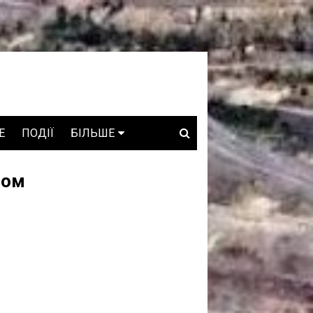
E
ПОДІЇ
БІЛЬШЕ
ВАКАНСІЇ
ром
ЗРОБЛЕНО В УКРАЇНІ
WHO IS WHO
ПРОЗОРІ НАДРА
ГОВОРЯТЬ АСОЦІАЦІЇ
ГОВОРЯТЬ КОМПАНІЇ
КОНФЛІКТНІ НАДРА