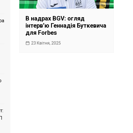
В надрах BGV: огляд
ра
інтервʼю Геннадія Буткевича
для Forbes
23 Квітня, 2025
о
т:
П