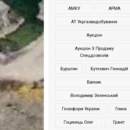
АМКУ
АРМА
АТ Укргазвидобування
Аукціон
Аукціон З Продажу
Спецдозволів
Бурштин
Буткевич Геннадій
Вапняк
Володимир Зеленський
Геоінформ України
Глина
Гоцинець Олег
Граніт