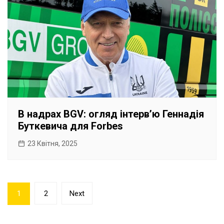
В надрах BGV: огляд інтервʼю Геннадія
Буткевича для Forbes
23 Квітня, 2025
Пагінація
1
2
Next
записів