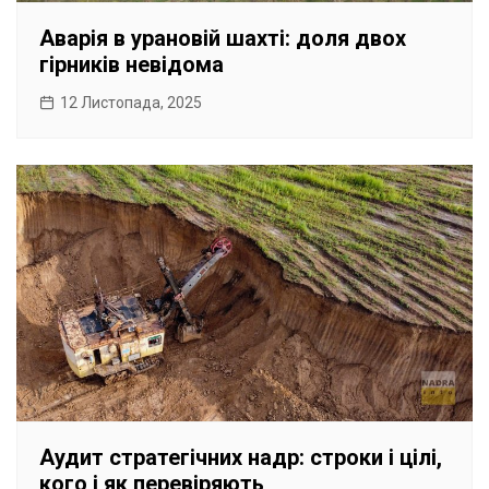
Аварія в урановій шахті: доля двох
гірників невідома
12 Листопада, 2025
Аудит стратегічних надр: строки і цілі,
кого і як перевіряють