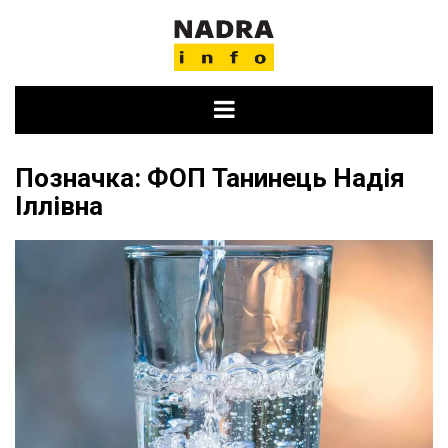
Skip
to
content
Позначка:
ФОП Танинець Надія
Іллівна