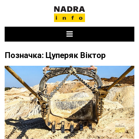
Skip
to
content
Позначка:
Цуперяк Віктор