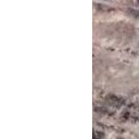
САНКЦІЙНІ НАДРА
БЛОГИ
TECHNO
CRITICAL MINERALS
НАДРА ІНШИХ
ПРО ПРОЕКТ