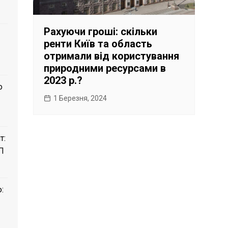
Рахуючи гроші: скільки
ренти Київ та область
отримали від користування
природними ресурсами в
2023 р.?
о
1 Березня, 2024
т:
П
: