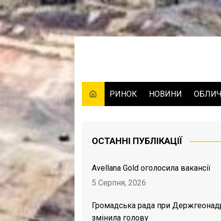
Skip
to
content
РИНОК
НОВИНИ
ОБЛИ
ОСТАННІ ПУБЛІКАЦІЇ
Avellana Gold оголосила вакансії
5 Серпня, 2026
Громадська рада при Держгеонад
змінила голову