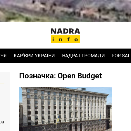
ЧЧЯ
КАРʼЄРИ УКРАЇНИ
НАДРА І ГРОМАДИ
FOR SAL
Позначка:
Open Budget
ра