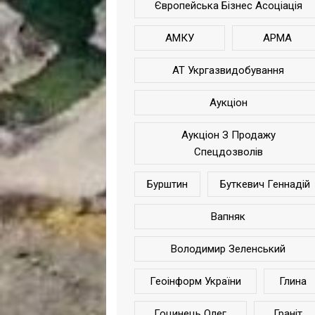
Європейська Бізнес Асоціація
АМКУ
АРМА
АТ Укргазвидобування
Аукціон
Аукціон З Продажу
Спецдозволів
Бурштин
Буткевич Геннадій
Вапняк
Володимир Зеленський
Геоінформ України
Глина
Гоцинець Олег
Граніт