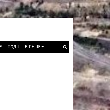
E
ПОДІЇ
БІЛЬШЕ
ВАКАНСІЇ
ЗРОБЛЕНО В УКРАЇНІ
WHO IS WHO
ПРОЗОРІ НАДРА
ГОВОРЯТЬ АСОЦІАЦІЇ
ГОВОРЯТЬ КОМПАНІЇ
КОНФЛІКТНІ НАДРА