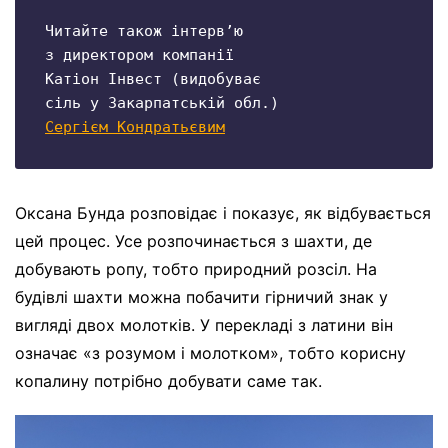
Читайте також інтервʼю 

з директором компанії

Катіон Інвест (видобуває

Сергієм Кондратьєвим
Оксана Бунда розповідає і показує, як відбувається
цей процес. Усе розпочинається з шахти, де
добувають ропу, тобто природний розсіл. На
будівлі шахти можна побачити гірничий знак у
вигляді двох молотків. У перекладі з латини він
означає «з розумом і молотком», тобто корисну
копалину потрібно добувати саме так.