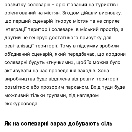
розвитку солеварні – орієнтований на туристів і
орієнтований на містян. Згодом дійшли висновку,
що перший сценарій ігнорує містян та не сприяє
інтеграції території солеварні в міський простір, а
другий не генерує достатнього прибутку для
ревіталізації території. Тому в підсумку зробили
об’єднаний сценарій, який передбачає, що кордони
солеварні будуть «гнучкими», щоб їх можна було
активувати на час проведення заходів. Зона
виробництва буде відділена від решти території
розміткою або прозорим парканом. Вхід туди буде
можливий тільки групами, під наглядом
екскурсовода.
Як на солеварні зараз добувають сіль