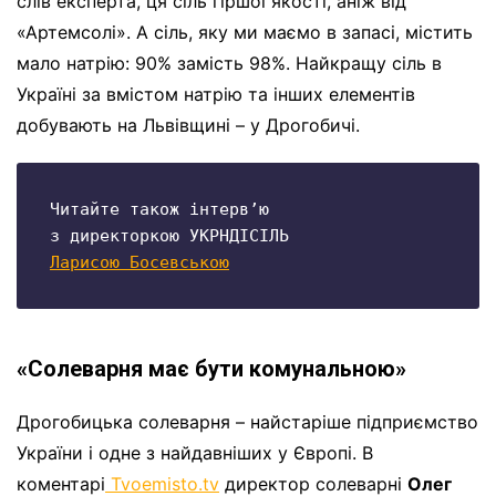
слів експерта, ця сіль гіршої якості, аніж від
«Артемсолі». А сіль, яку ми маємо в запасі, містить
мало натрію: 90% замість 98%. Найкращу сіль в
Україні за вмістом натрію та інших елементів
добувають на Львівщині – у Дрогобичі.
Читайте також інтервʼю

Ларисою Босевською
«Солеварня має бути комунальною»
Дрогобицька солеварня – найстаріше підприємство
України і одне з найдавніших у Європі. В
коментарі
Tvoemisto.tv
директор солеварні
Олег