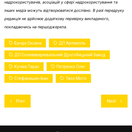
надрокористувачів, асоціацій у сфері надрокористування та
інших медіа можуть відтворюватися дослівно. В разі передруку
редакція не здійснює додаткову перевірку викладеного,
покладаючись на першоджерела.
Бунда Оксана
ДП Артемсіль
ДП Солевиварювальний Дрогобицький Завод
Кучма Тарас
Петренко Олег
Стефанишин Іван
Твоє Місто
Навігація
Prev
Next
записів