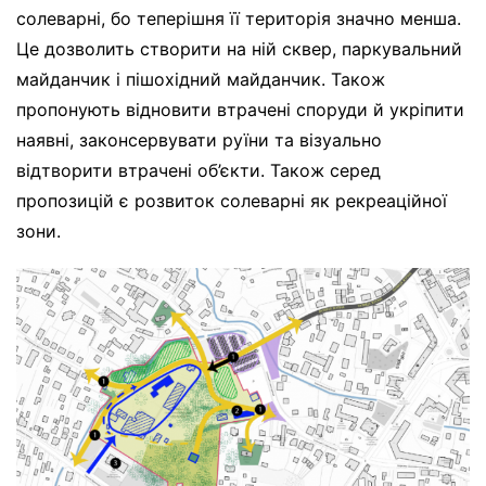
солеварні, бо теперішня її територія значно менша.
Це дозволить створити на ній сквер, паркувальний
майданчик і пішохідний майданчик. Також
пропонують відновити втрачені споруди й укріпити
наявні, законсервувати руїни та візуально
відтворити втрачені об’єкти. Також серед
пропозицій є розвиток солеварні як рекреаційної
зони.