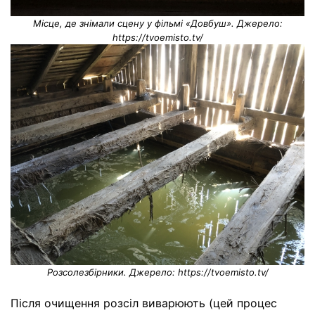
Місце, де знімали сцену у фільмі «Довбуш». Джерело:
https://tvoemisto.tv/
Розсолезбірники. Джерело: https://tvoemisto.tv/
Після очищення розсіл виварюють (цей процес