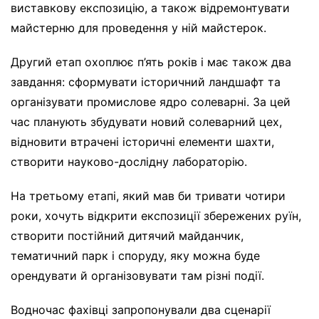
виставкову експозицію, а також відремонтувати
майстерню для проведення у ній майстерок.
Другий етап охоплює п’ять років і має також два
завдання: сформувати історичний ландшафт та
організувати промислове ядро солеварні. За цей
час планують збудувати новий солеварний цех,
відновити втрачені історичні елементи шахти,
створити науково-дослідну лабораторію.
На третьому етапі, який мав би тривати чотири
роки, хочуть відкрити експозиції збережених руїн,
створити постійний дитячий майданчик,
тематичний парк і споруду, яку можна буде
орендувати й організовувати там різні події.
Водночас фахівці запропонували два сценарії