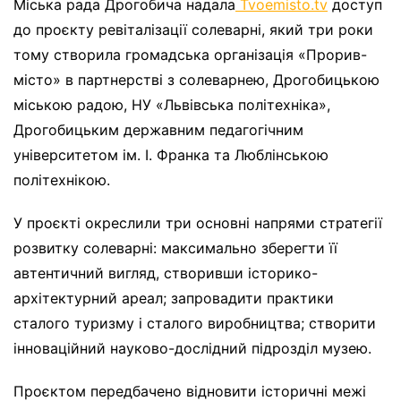
Міська рада Дрогобича надала
Tvoemisto.tv
доступ
до проєкту ревіталізації солеварні, який три роки
тому створила громадська організація «Прорив-
місто» в партнерстві з солеварнею, Дрогобицькою
міською радою, НУ «Львівська політехніка»,
Дрогобицьким державним педагогічним
університетом ім. І. Франка та Люблінською
політехнікою.
У проєкті окреслили три основні напрями стратегії
розвитку солеварні: максимально зберегти її
автентичний вигляд, створивши історико-
архітектурний ареал; запровадити практики
сталого туризму і сталого виробництва; створити
інноваційний науково-дослідний підрозділ музею.
Проєктом передбачено відновити історичні межі