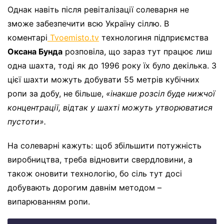
Однак навіть після ревіталізації солеварня не
зможе забезпечити всю Україну сіллю. В
коментарі
Tvoemisto.tv
технологиня підприємства
Оксана Бунда
розповіла, що зараз тут працює лиш
одна шахта, тоді як до 1996 року їх було декілька. З
цієї шахти можуть добувати 55 метрів кубічних
ропи за добу, не більше,
«інакше розсіл буде нижчої
концентрації, відтак у шахті можуть утворюватися
пустоти».
На солеварні кажуть: щоб збільшити потужність
виробництва, треба відновити свердловини, а
також оновити технологію, бо сіль тут досі
добувають дорогим давнім методом –
випарюванням ропи.