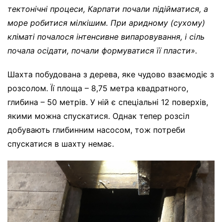
тектонічні процеси, Карпати почали підійматися, а
море робитися мілкішим. При аридному (сухому)
кліматі почалося інтенсивне випаровування, і сіль
почала осідати, почали формуватися її пласти».
Шахта побудована з дерева, яке чудово взаємодіє з
розсолом. Її площа – 8,75 метра квадратного,
глибина – 50 метрів. У ній є спеціальні 12 поверхів,
якими можна спускатися. Однак тепер розсіл
добувають глибинним насосом, тож потреби
спускатися в шахту немає.