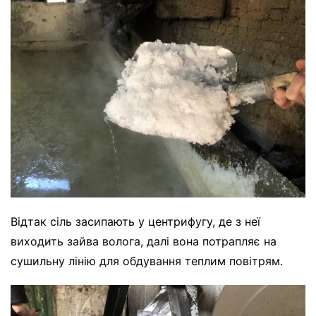
Відтак сіль засипають у центрифугу, де з неї
виходить зайва волога, далі вона потрапляє на
сушильну лінію для обдування теплим повітрям.