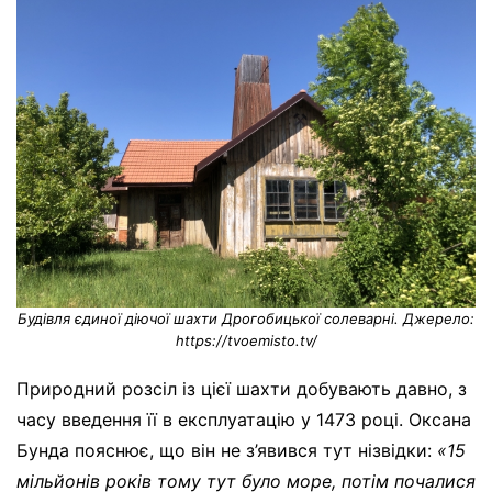
Будівля єдиної діючої шахти Дрогобицької солеварні. Джерело:
https://tvoemisto.tv/
Природний розсіл із цієї шахти добувають давно, з
часу введення її в експлуатацію у 1473 році. Оксана
Бунда пояснює, що він не з’явився тут нізвідки:
«15
мільйонів років тому тут було море, потім почалися