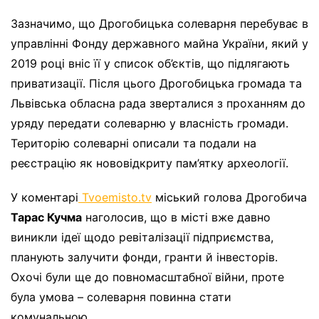
Зазначимо, що Дрогобицька солеварня перебуває в
управлінні Фонду державного майна України, який у
2019 році вніс її у список об’єктів, що підлягають
приватизації. Після цього Дрогобицька громада та
Львівська обласна рада зверталися з проханням до
уряду передати солеварню у власність громади.
Територію солеварні описали та подали на
реєстрацію як нововідкриту пам’ятку археології.
У коментарі
Tvoemisto.tv
міський голова Дрогобича
Тарас Кучма
наголосив, що в місті вже давно
виникли ідеї щодо ревіталізації підприємства,
планують залучити фонди, гранти й інвесторів.
Охочі були ще до повномасштабної війни, проте
була умова – солеварня повинна стати
комунальною.