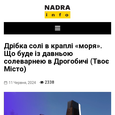
Skip
to
content
Дрібка солі в краплі «моря».
Що буде із давньою
солеварнею в Дрогобичі (Твоє
Місто)
2338
11 Червня, 2024