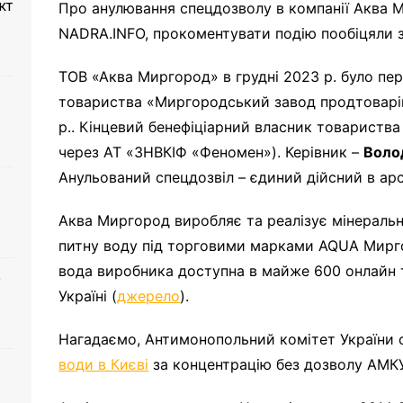
кт
Про анулювання спецдозволу в компанії Аква М
NADRA.INFO, прокоментувати подію пообіцяли 
ТОВ «Аква Миргород» в грудні 2023 р. було пе
товариства «Миргородський завод продтоварів
р.. Кінцевий бенефіціарний власник товариства
через АТ «ЗНВКІФ «Феномен»). Керівник –
Воло
Анульований спецдозвіл – єдиний дійсний в арс
Аква Миргород виробляє та реалізує мінеральні 
питну воду під торговими марками AQUA Мирг
вода виробника доступна в майже 600 онлайн 
о
Україні (
джерело
).
Нагадаємо, Антимонопольний комітет України
води в Києві
за концентрацію без дозволу АМКУ