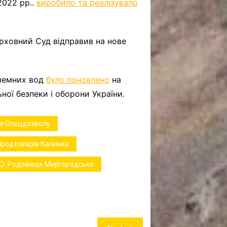
2022 рр..
виробило та реалізувало
рховний Суд відправив на нове
дземних вод
було поновлено
на
ної безпеки і оборони України.
я Спецдозволу
Продтоварів Калинка
Родовище Миргородське