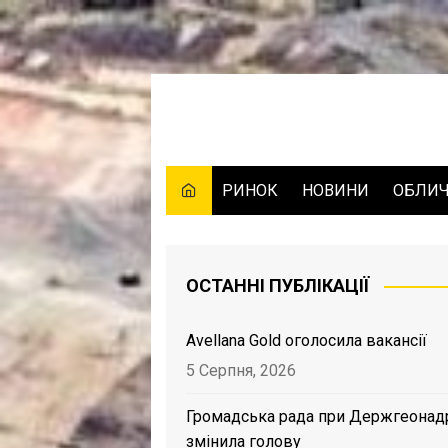
Skip
to
content
РИНОК
НОВИНИ
ОБЛИ
ОСТАННІ ПУБЛІКАЦІЇ
Avellana Gold оголосила вакансії
5 Серпня, 2026
Громадська рада при Держгеонад
змінила голову