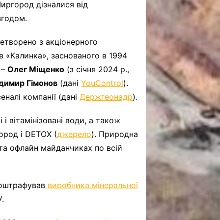
иргород дізналися від
згодом.
ретворено з акціонерного
 «Калинка», заснованого в 1994
 –
Олег Міщенко
(з січня 2024 р.,
димир Гімонов
(дані
YouControl
).
еналі компанії (дані
Держгеонадр
).
і вітамінізовані води, а також
ород і DETOX (
джерело
). Природна
та офлайн майданчиках по всій
 оштрафував
виробника мінеральної
.