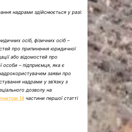
ання надрами здійснюється у разі:
дичних осіб, фізичних осіб –
стей про припинення юридичної
ації або відомостей про
ї особи – підприємця, яка є
 надрокористувачем заяви про
стування надрами у зв’язку з
еціального дозволу на
пунктом 14
частини першої статті