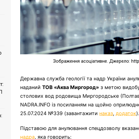
о
Зображення асоціативне. Джерело: http
Державна служба геології та надр України ану
т:
наданий
ТОВ «Аква Миргород»
з метою видобу
П
столових вод родовища Миргородське (Полтавс
NADRA.INFO із посиланням на щойно оприлюдн
25.07.2024 №339 (завантажити
наказ
,
додаток
)
:
Підставою для анулювання спецдозволу вказано
надра
, яка говорить: