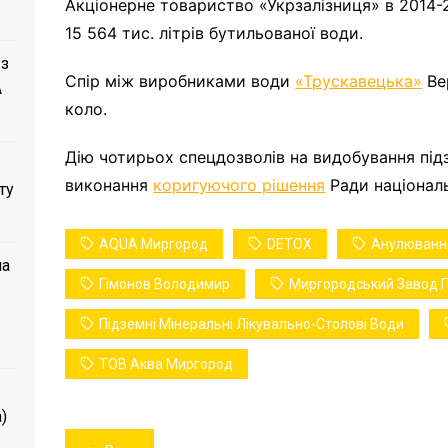
Акціонерне товариство «Укрзалізниця» в 2014-
15 564 тис. літрів бутильованої води.
 з
Спір між виробниками води
«Трускавецька»
Ве
A
коло.
Дію чотирьох спецдозволів на видобування пі
виконання
коригуючого рішення
Ради національ
ту
AQUA Миргород
DETOX
Анулюванн
ла
Гімонов Володимир
Миргородський Завод 
Підземні Мінеральні Лікувально-Столові Води
ТОВ Аква Миргород
)
Навігація