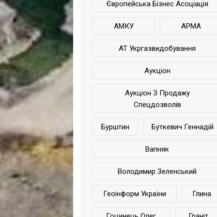
Європейська Бізнес Асоціація
АМКУ
АРМА
АТ Укргазвидобування
Аукціон
Аукціон З Продажу
Спецдозволів
Бурштин
Буткевич Геннадій
Вапняк
Володимир Зеленський
Геоінформ України
Глина
Гоцинець Олег
Граніт