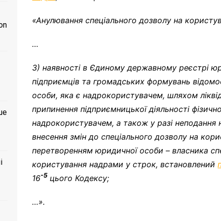
«Анулювання спеціального дозволу на користув
on
…
3) наявності в Єдиному державному реєстрі юри
підприємців та громадських формувань відомо
особи, яка є надрокористувачем, шляхом ліквід
припинення підприємницької діяльності фізично
ше
надрокористувачем, а також у разі неподання
внесення змін до спеціального дозволу на кори
перетворенням юридичної особи – власника сп
і
користування надрами у строк, встановлений
-5
16
цього Кодексу;
…».