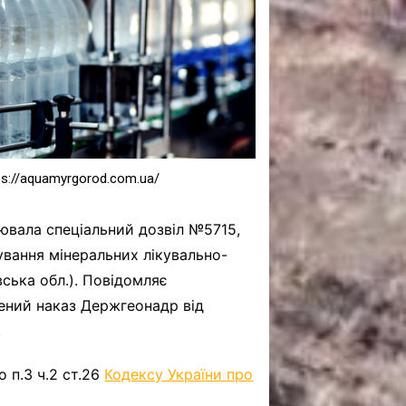
САНКЦІЙНІ НАДРА
БЛОГИ
TECHNO
CRITICAL MINERALS
НАДРА ІНШИХ
ПРО ПРОЕКТ
s://aquamyrgorod.com.ua/
лювала спеціальний дозвіл №5715,
вання мінеральних лікувально-
ька обл.). Повідомляє
ений наказ Держгеонадр від
.
 п.3 ч.2 ст.26
Кодексу України про