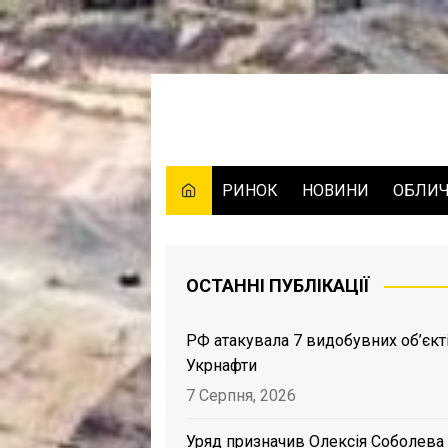
Skip
to
content
РИНОК
НОВИНИ
ОБЛИ
ОСТАННІ ПУБЛІКАЦІЇ
РФ атакувала 7 видобувних об’єкт
Укрнафти
7 Серпня, 2026
Уряд призначив Олексія Соболева