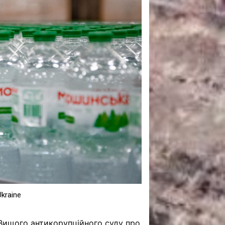
САНКЦІЙНІ НАДРА
БЛОГИ
TECHNO
CRITICAL MINERALS
НАДРА ІНШИХ
ПРО ПРОЕКТ
kraine
 Вищого антикорупційного суду про