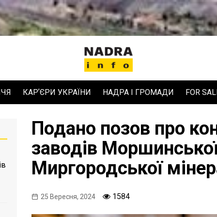
ЧЧЯ
КАРʼЄРИ УКРАЇНИ
НАДРА І ГРОМАДИ
FOR SAL
Подано позов про ко
заводів Моршинської
Миргородської мінер
ів
1584
25 Вересня, 2024