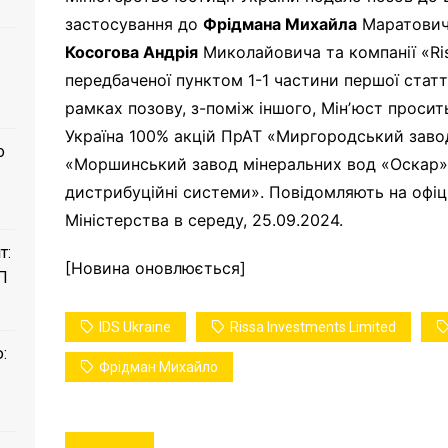
застосування до
Фрідмана Михайла
Маратови
Косогова Андрія
Миколайовича та компанії «Riss
передбаченої пунктом 1-1 частини першої статті
рамках позову, з-поміж іншого, Мінʼюст проси
Україна 100% акцій ПрАТ «Миргородський заво
о
«Моршинський завод мінеральних вод «Оскар», 
дистрибуційні системи». Повідомляють на офіц
Міністерства в середу, 25.09.2024.
т:
[Новина оновлюється]
П
IDS Ukraine
Rissa Investments Limited
:
Фрідман Михайло