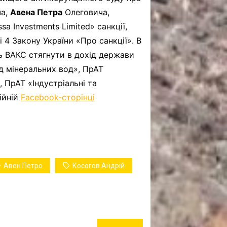
ча,
Авена Петра
Олеговича,
a Investments Limited» санкції,
 4 Закону України «Про санкції». В
ть ВАКС стягнути в дохід держави
д мінеральних вод», ПрАТ
ПрАТ «Індустріальні та
ійній
Facebook-сторінці
Авен Петро
Косогов Андрій