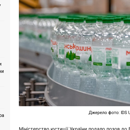
у
и
ни
Джерело фото: IDS U
ра
Міністерство юстиції України подало позов до