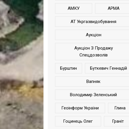
АМКУ
АРМА
АТ Укргазвидобування
Аукціон
Аукціон З Продажу
Спецдозволів
Бурштин
Буткевич Геннадій
Вапняк
Володимир Зеленський
Геоінформ України
Глина
Гоцинець Олег
Граніт