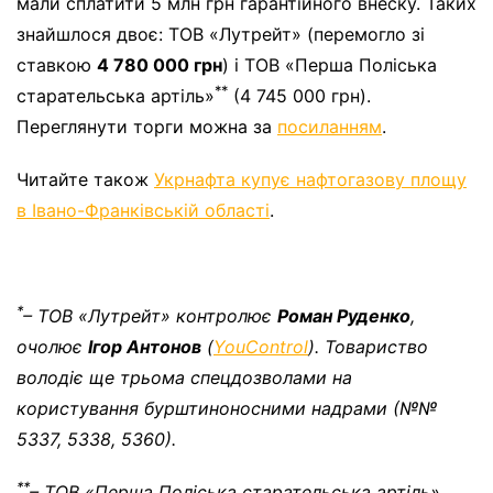
мали сплатити 5 млн грн гарантійного внеску. Таких
знайшлося двоє: ТОВ «Лутрейт» (перемогло зі
ставкою
4 780 000 грн
) і ТОВ «Перша Поліська
**
старательська артіль»
(4 745 000 грн).
Переглянути торги можна за
посиланням
.
Читайте також
Укрнафта купує нафтогазову площу
в Івано-Франківській області
.
*
– ТОВ «Лутрейт» контролює
Роман Руденко
,
очолює
Ігор Антонов
(
YouControl
). Товариство
володіє ще трьома спецдозволами на
користування бурштиноносними надрами (№№
5337, 5338, 5360).
**
– ТОВ «Перша Поліська старательська артіль»