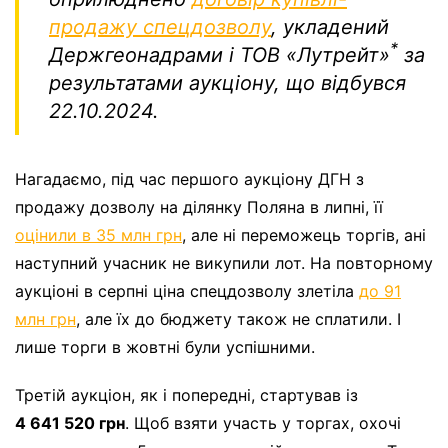
продажу спецдозволу
, укладений
*
Держгеонадрами і ТОВ «Лутрейт»
за
результатами аукціону, що відбувся
22.10.2024.
Нагадаємо, під час першого аукціону ДГН з
продажу дозволу на ділянку Поляна в липні, її
оцінили в 35 млн грн
, але ні переможець торгів, ані
наступний учасник не викупили лот. На повторному
аукціоні в серпні ціна спецдозволу злетіла
до 91
млн грн
, але їх до бюджету також не сплатили. І
лише торги в жовтні були успішними.
Третій аукціон, як і попередні, стартував із
4 641 520 грн
. Щоб взяти участь у торгах, охочі