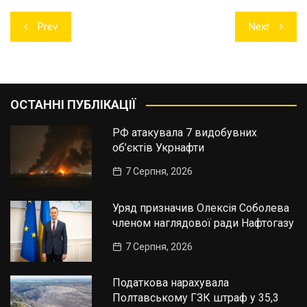
Навігація
Prev
Next
записів
ОСТАННІ ПУБЛІКАЦІЇ
РФ атакувала 7 видобувних
об’єктів Укрнафти
7 Серпня, 2026
Уряд призначив Олексія Соболева
членом наглядової ради Нафтогазу
7 Серпня, 2026
Податкова нарахувала
Полтавському ГЗК штраф у 35,3