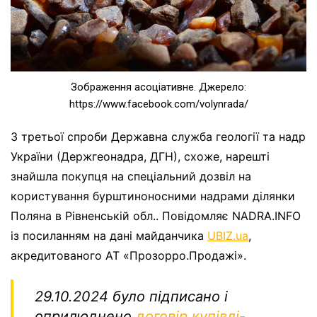
Зображення асоціативне. Джерело:
https://www.facebook.com/volynrada/
З третьої спроби Державна служба геології та надр
України (Держгеонадра, ДГН), схоже, нарешті
знайшла покупця на спеціальний дозвіл на
користування бурштиноносними надрами ділянки
Поляна в Рівненській обл.. Повідомляє NADRA.INFO
із посиланням на дані майданчика
UBIZ.ua
,
акредитованого АТ «Прозорро.Продажі».
29.10.2024 було підписано і
оприлюднено
договір купівлі-