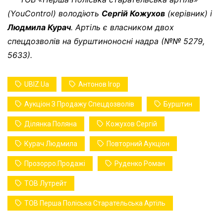
(YouControl) володіють
Сергій Кожухов
(керівник) і
Людмила Курач
. Артіль є власником двох
спецдозволів на бурштиноносні надра (№№ 5279,
5633).
UBIZ.ua
Антонов Ігор
Аукціон З Продажу Спецдозволів
Бурштин
Ділянка Поляна
Кожухов Сергій
Курач Людмила
Повторний Аукціон
Прозорро.Продажі
Руденко Роман
ТОВ Лутрейт
ТОВ Перша Поліська Старательська Артіль