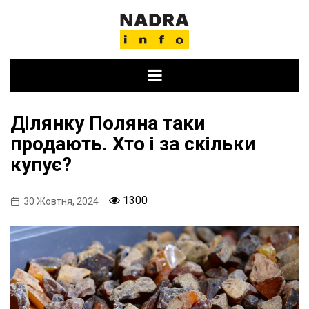
Skip
to
content
Ділянку Поляна таки
продають. Хто і за скільки
купує?
1300
30 Жовтня, 2024