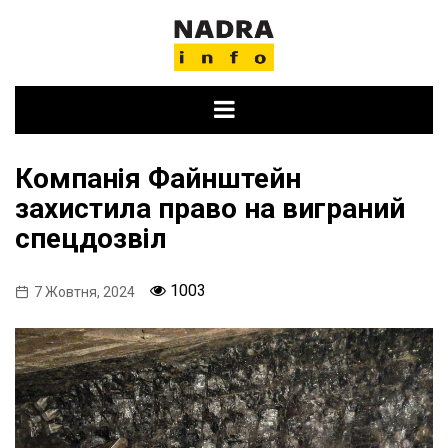
Skip
to
content
Компанія Файнштейн
захистила право на виграний
спецдозвіл
1003
7 Жовтня, 2024