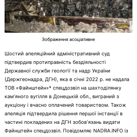
Зображення асоціативне
Шостий апеляційний адміністративний суд
підтвердив протиправність бездіяльності
Державної служби геології та надр України
(Держгеонадра, ДГН), яка в січні 2022 р. не надала
ТОВ «Файнштейн»* спецдозвіл на шахтоділянку
камʼяного вугілля в Донецькій обл., виграний з
аукціону і вчасно оплачений товариством. Також
апеляція підтвердила рішення першої інстанції в
частині покладених на ДГН зобовʼязань видати
Файнштейн спецдозвіл. Повідомляє NADRA.INFO із