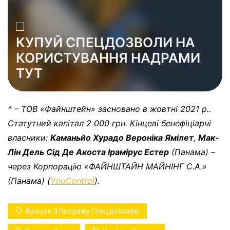
КУПУЙ СПЕЦДОЗВОЛИ НА
КОРИСТУВАННЯ НАДРАМИ
ТУТ
* – ТОВ «Файнштейн» засновано в жовтні 2021 р..
Статутний капітал 2 000 грн. Кінцеві бенефіціарні
власники:
Каманьйо Хурадо Вероніка Ямілет
,
Мак-
Лін Дель Сід Де Акоста Ірамірус Естер
(Панама) –
через Корпорацію «ФАЙНШТАЙН МАЙНІНГ С.А.»
(Панама) (
YouControl
).
Аукціон З Продажу Спецдозволів