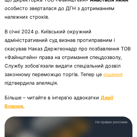
особисто зверталася до ДГН з дотриманням
належних строків.
В січні 2024 р. Київський окружний
адміністративний суд визнав протиправним і
скасував Наказ Держгеонадр про позбавлення ТОВ
«Файнштейн» права на отримання спецдозволу,
Службу зобовʼязали видати спеціальний дозвіл
законному переможцю торгів. Тепер це
рішення
підтвердила апеляція.
Більше – читайте в інтервʼю адвокатки
Дарії
Власюк
.
На правах реклами