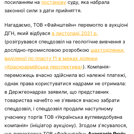
посиланням на
постанову
суду, яка набрала
законної сили з дати прийняття.
Нагадаємо, ТОВ «Файнштейн» перемогло в аукціоні
ДГН, який відбувся
в листопаді 2021 р.
(розігрувався спецдозвіл на геологічне вивчення з
дослідно-промисловою розробкою
шахтоділянки,
виділеної по пласту f1 в межах ділянки
«Красноармійська перспектива»
). Компанія-
переможець вчасно здійснила всі належні платежі,
однак права користуватися надрами не отримала:
в Держгеонадрах заявили, що представник
товариства начебто не зʼявився вчасно забрати
спецдозвіл, і спецдозвіл продали наступному
учаснику торгів ТОВ «Українська вуглевидобувна
компанія» (ініціатор аукціону). Згодом зʼясувалося,
що директорка ТОВ «Файнштейн»
Анастасія Якнін