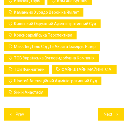
Власюк Дарія
Кам'яне Вугілля
Каманьйо Хурадо Вероніка Ямілет
Київський Окружний Адміністративний Суд
Красноармійська Перспектива
Мак-Лін Дель Сід Де Акоста Ірамірус Естер
ТОВ Українська Вуглевидобувна Компанія
ТОВ Файнштейн
ФАЙНШТАЙН МАЙНІНГ С.А.
Шостий Апеляційний Адміністративний Суд
Якнін Анастасія
Навігація
Prev
Next
записів