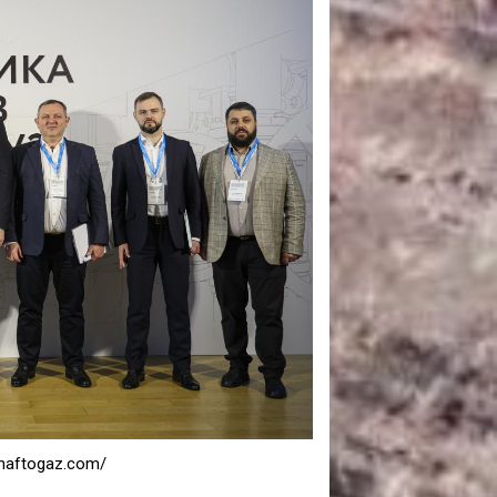
САНКЦІЙНІ НАДРА
БЛОГИ
TECHNO
CRITICAL MINERALS
НАДРА ІНШИХ
ПРО ПРОЕКТ
naftogaz.com/