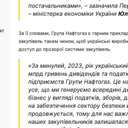
постачальниками», – зазначила Пе
– міністерка економіки України
Юл
кт
За її словами, Група Нафтогаз є гарним прикла
закупівель таким чином, щоб українські вироб
доступ до прозорої системи закупівель.
«За минулий, 2023, рік українськ
млрд гривень дивідендів та податк
підприємств Групи Нафтогаз. Це 
усе, що ми генеруємо всередині д
бізнес у вигляді податків, зборів,
на забезпечення сектору безпеки 
продовжується, тому для нас важ
о
наших закупівельників залишалася