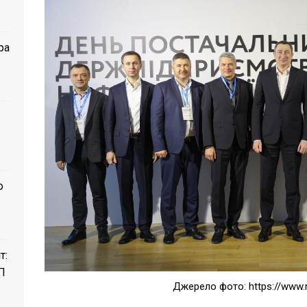
ра
о
т:
П
Джерело фото: https://www.