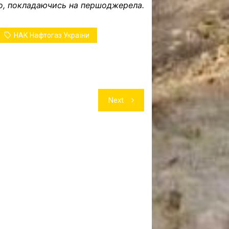
о, покладаючись на першоджерела.
НАК Нафтогаз України
Next