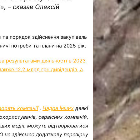
», – сказав Олексій
 та порядок здійснення закупівель
ичі потреби та плани на 2025 рік.
за результатами діяльності в 2023
айже 12,2 млрд грн дивідендів, а
ворять компанії
,
Надра інших
деякі
окористувачів, сервісних компаній,
інших медіа можуть відтворюватися
FO не здійснює додаткову перевірку