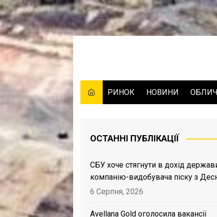
Skip
to
content
РИНОК
НОВИНИ
ОБЛИ
ОСТАННІ ПУБЛІКАЦІЇ
СБУ хоче стягнути в дохід держав
компанію-видобувача піску з Дес
6 Серпня, 2026
Avellana Gold оголосила вакансії