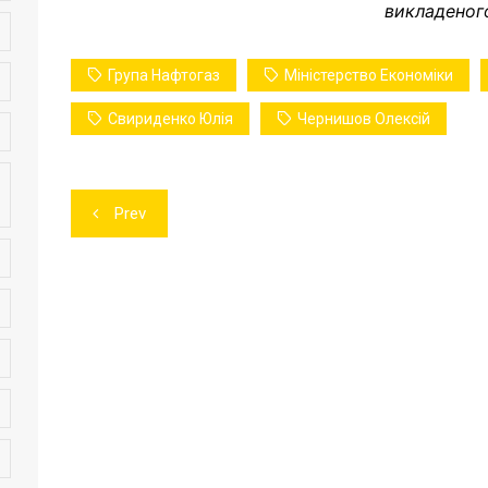
викладеног
Група Нафтогаз
Міністерство Економіки
Свириденко Юлія
Чернишов Олексій
Навігація
Prev
записів