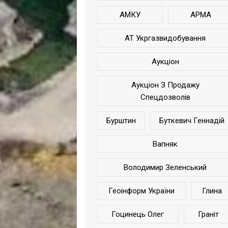
АМКУ
АРМА
АТ Укргазвидобування
Аукціон
Аукціон З Продажу
Спецдозволів
Бурштин
Буткевич Геннадій
Вапняк
Володимир Зеленський
Геоінформ України
Глина
Гоцинець Олег
Граніт