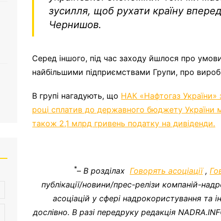
зусилля, щоб рухати країну вперед
Чернишов.
Серед іншого, під час заходу йшлося про умови
найбільшими підприємствами Групи, про виробн
В групі нагадують, що
НАК «Нафтогаз України» 
році сплатив до державного бюджету України м
також 2,1 млрд гривень податку на дивіденди.
*
–
В розділах
Говорять асоціації
,
Го
публікації/новини/прес-релізи компаній-надр
асоціацій у сфері надрокористування та 
дослівно. В разі передруку редакція NADRA.IN