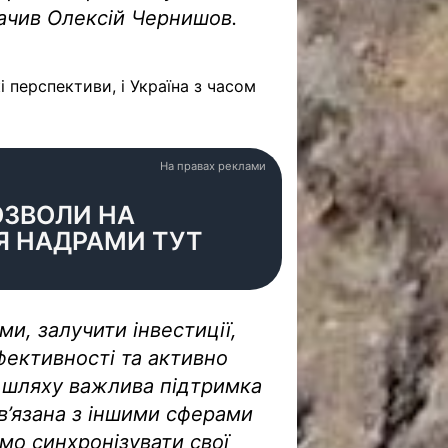
значив Олексій Чернишов.
 перспективи, і Україна з часом
На правах реклами
ОЗВОЛИ НА
Я НАДРАМИ ТУТ
и, залучити інвестиції,
фективності та активно
у шляху важлива підтримка
ов’язана з іншими сферами
мо синхронізувати свої