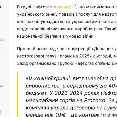
*
В групі Нафтогаз
заявляють
, що максимально 
:
українського ринку товарів і послуг для нафто
контрактів укладається з українськими постач
щодо товарів вітчизняного виробництва. Такий
національної безпеки в умовах війни.
on
Про це йшлося під час конференції «День пос
нафтогазової галузі: плани на 2025» сьогодні, 4
Захід організовано Групою Нафтогаз спільно з 
«Із кожної гривні, витраченої на п
виробництва, в середньому до 40%
ше
бюджет. У 2023-2024 роках Нафтог
масштабами торгів на Prozorro. За
компанія уклала договорів на суму
і
менше ніж 10% – це контракти з і