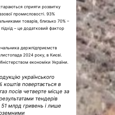
стараються сприяти розвитку
газової промисловості. 93%
альниками товарів, близько 70% –
 підхід – це додатковий фактор
тачальника держпідприємств
 листопада 2024 року, в Києві.
Міністерством економіки України.
родукцію українського
 коштів повертається в
аз посів четверте місце за
 результатами тендерів
 51 млрд гривень і лише
ноземними