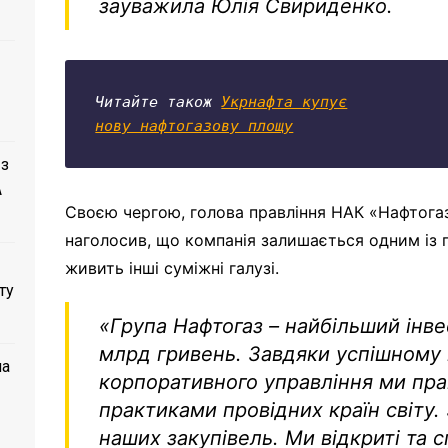
зауважила Юлія Свириденко.
Читайте також 
Укрнафта купує

нову нафтогазову площу
 з
A
Своєю чергою, голова правління НАК «Нафтога
наголосив, що компанія залишається одним із 
живить інші суміжні галузі.
ту
«Група Нафтогаз – найбільший інвес
млрд гривень. Завдяки успішном
ла
корпоративного управління ми пр
практиками провідних країн світу.
наших закупівель. Ми відкриті та 