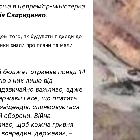
рша віцепрем’єр-міністерка
ія Свириденко
.
дом того, як будувати підходи до
ники знали про плани та мали
ий бюджет отримав понад 14
ів з них лише від
надзвичайно важливо, адже
ержави і все, що платить
 дивідендів, спрямовується
й оборони. Війна
ливо, щоб кожна гривня
 всередині держави», –