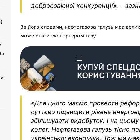
добросовісної конкуренції», – за
)
За його словами, нафтогазова галузь має великі
може стати експортером газу.
у
зь
КУПУЙ СПЕЦД
КОРИСТУВАНН
ть
«Для цього маємо провести реформ
суттєво підвищити рівень енергое
збільшувати видобуток. І на цьом
колег. Нафтогазова галузь тісно п
української економіки. Тож ми має