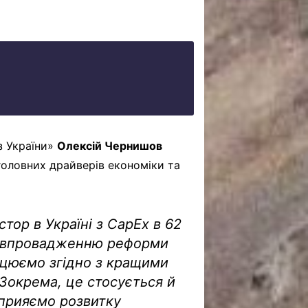
з України»
Олексій Чернишов
головних драйверів економіки та
тор в Україні з CapEx в 62
у впровадженню реформи
ацюємо згідно з кращими
 Зокрема, це стосується й
сприяємо розвитку