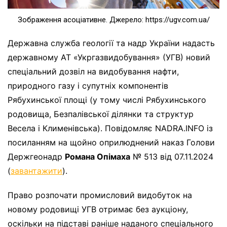
Зображення асоціативне. Джерело: https://ugv.com.ua/
Державна служба геології та надр України надасть
державному АТ «Укргазвидобування» (УГВ) новий
спеціальний дозвіл на видобування нафти,
природного газу і супутніх компонентів
Рябухинської площі (у тому числі Рябухинського
родовища, Безпалівської ділянки та структур
Весела і Клименівська). Повідомляє NADRA.INFO із
посиланням на щойно оприлюднений наказ Голови
Держгеонадр
Романа Опімаха
№ 513 від 07.11.2024
(
завантажити
).
Право розпочати промисловий видобуток на
новому родовищі УГВ отримає без аукціону,
оскільки на підставі раніше наданого спеціального