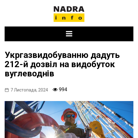
Skip
to
content
Укргазвидобуванню дадуть
212-й дозвіл на видобуток
вуглеводнів
994
7 Листопада, 2024