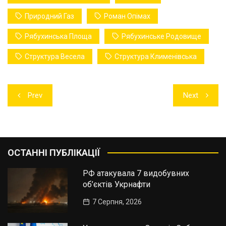
Природний Газ
Роман Опімах
Рябухинська Площа
Рябухинське Родовище
Структура Весела
Структура Клименівська
Навігація
Prev
Next
записів
ОСТАННІ ПУБЛІКАЦІЇ
РФ атакувала 7 видобувних
об’єктів Укрнафти
7 Серпня, 2026