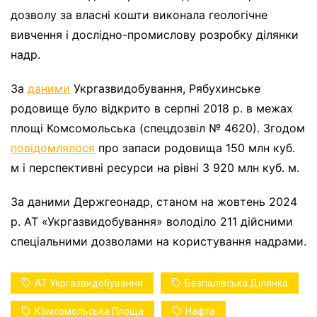
дозволу за власні кошти виконала геологічне
вивчення і дослідно-промислову розробку ділянки
надр.
За
даними
Укргазвидобування, Рябухинське
родовище було відкрито в серпні 2018 р. в межах
площі Комсомольська (спецдозвіл № 4620). Згодом
повідомлялося
про запаси родовища 150 млн куб.
м і перспективні ресурси на рівні 3 920 млн куб. м.
За даними Держгеонадр, станом на жовтень 2024
р. АТ «Укргазвидобування» володіло 211 дійсними
спеціальними дозволами на користування надрами.
АТ Укргазвидобування
Безпалівська Ділянка
Комсомольська Площа
Нафта